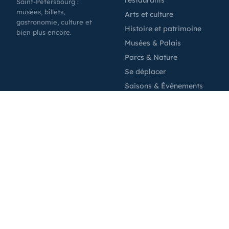
restaurants
Saint-Pétersbourg :
musées, billets,
Arts et culture
gastronomie, culture et
Histoire et patrimoine
bien plus encore.
Musées & Palais
Parcs & Nature
Se déplacer
Saisons & Événements
Infos Pratiques
Planification
Entreprise
Attraits
Blog
Expériences
À propos
Transferts aéroport.
Contacts
Location de voiture
Partenaires
À l'aide