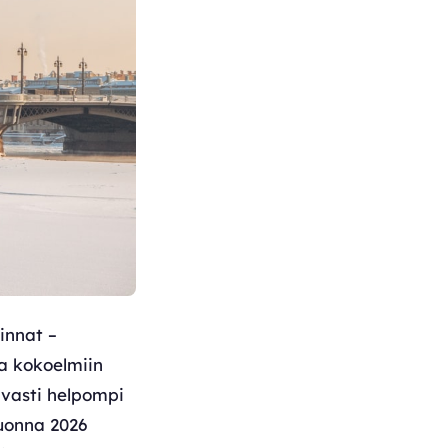
innat –
a kokoelmiin
avasti helpompi
Vuonna 2026