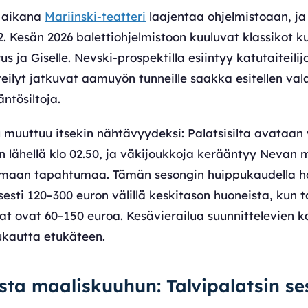
n aikana
Mariinski-teatteri
laajentaa ohjelmistoaan, ja
2. Kesän 2026 balettiohjelmistoon kuuluvat klassikot 
us ja Giselle. Nevski-prospektilla esiintyy katutaiteil
steilyt jatkuvat aamuyön tunneille saakka esitellen val
ntösiltoja.
 muuttuu itsekin nähtävyydeksi: Palatsisilta avataan y
an lähellä klo 02.50, ja väkijoukkoja kerääntyy Nevan
amaan tapahtumaa. Tämän sesongin huippukaudella hot
lisesti 120–300 euron välillä keskitason huoneista, kun
at ovat 60–150 euroa. Kesävierailua suunnittelevien 
ukautta etukäteen.
ta maaliskuuhun: Talvipalatsin se