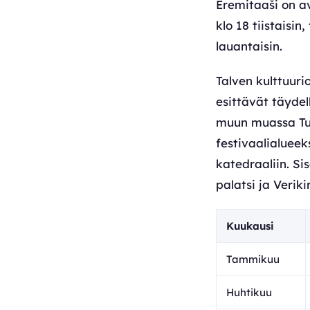
Eremitaaši on av
klo 18 tiistaisin
lauantaisin.
Talven kulttuuri
esittävät täydel
muun muassa Tur
festivaalialueek
katedraaliin. Si
palatsi ja Verik
Kuukausi
Tammikuu
Huhtikuu