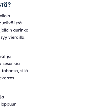
stä?
olloin
uolivälistä
jolloin aurinko
yy vierailla,
rät ja
ia sesonkia
 tahansa, sillä
ekerros
ja
 loppuun