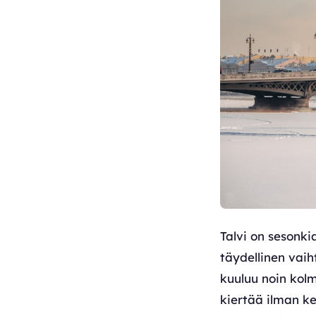
Talvi on sesonki
täydellinen vaih
kuuluu noin kol
kiertää ilman ke