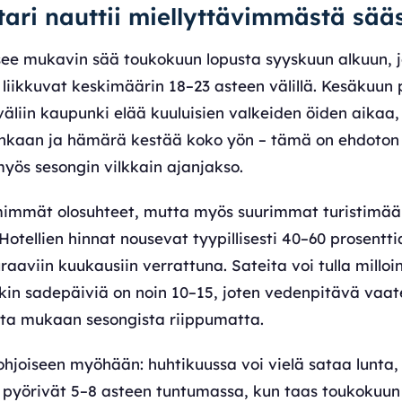
etari nauttii miellyttävimmästä sää
tsee mukavin sää toukokuun lopusta syyskuun alkuun, j
liikkuvat keskimäärin 18–23 asteen välillä. Kesäkuun p
äliin kaupunki elää kuuluisien valkeiden öiden aikaa, 
ainkaan ja hämärä kestää koko yön – tämä on ehdoton s
yös sesongin vilkkain ajanjakso.
immät olosuhteet, mutta myös suurimmat turistimää
Hotellien hinnat nousevat tyypillisesti 40–60 prosentt
raaviin kuukausiin verrattuna. Sateita voi tulla milloin
in sadepäiviä on noin 10–15, joten vedenpitävä vaat
ta mukaan sesongista riippumatta.
hjoiseen myöhään: huhtikuussa voi vielä sataa lunta, 
 pyörivät 5–8 asteen tuntumassa, kun taas toukokuun