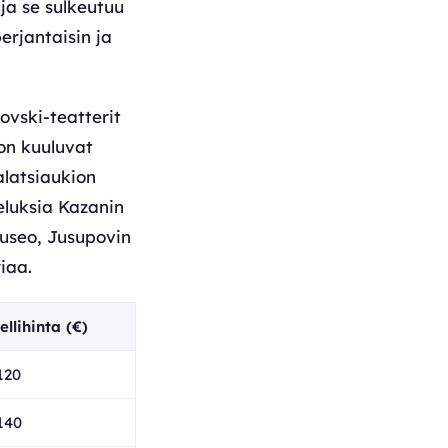
 ja se sulkeutuu
perjantaisin ja
ovski-teatterit
oon kuuluvat
latsiaukion
veluksia Kazanin
museo, Jusupovin
iaa.
ellihinta (€)
120
140