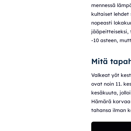
mennessä lämpöt
kultaiset lehdet
nopeasti lokakuu
jääpeitteiseksi,
-10 asteen, mutt
Mitä tapah
Valkeat yöt kest
ovat noin 11. k
kesäkuuta, jollo
Hämärä korvaa t
tahansa ilman k