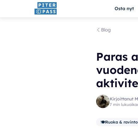
Osta nyt
Blog
Paras a
vuodena
aktivite
Kirjoittanut 
7 min lukuaika
🍽️
Ruoka & ravinto