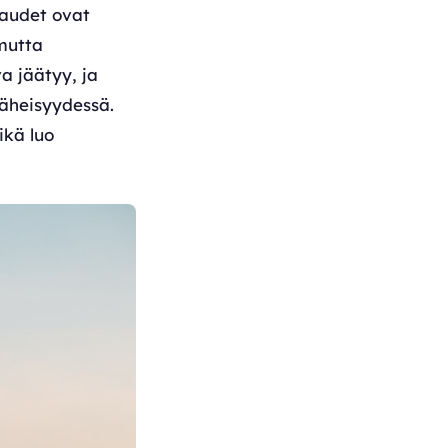
kaudet ovat
mutta
a jäätyy, ja
läheisyydessä.
ikä luo