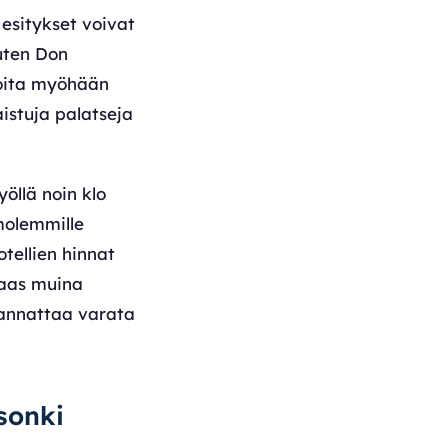
 esitykset voivat
kuten Don
ijoita myöhään
aistuja palatseja
öllä noin klo
 molemmille
ellien hinnat
 taas muina
kannattaa varata
sonki