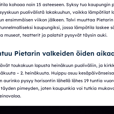
ila kohoaa noin 15 asteeseen. Syksy tuo kaupungin p
 syyskuun puolivälistä lokakuuhun, vaikka lämpötilat 
n ensimmäisen viikon jälkeen. Talvi muuttaa Pietarin 
 tunnelmalliseksi kaupungiksi, jossa lämpötila laskee sä
a museot, teatterit ja palatsit pysyvät täysin auki.
tuu Pietarin valkeiden öiden aika
ävät toukokuun lopusta heinäkuun puoliväliin, ja kir
esäkuuta – 2. heinäkuuta. Huippu osuu kesäpäivänseisa
in aurinko pysyy horisontin lähellä lähes 19 tuntia vuo
äyden pimeyden, joten kaupunkia voi tutkia mukavast
einovaloa.