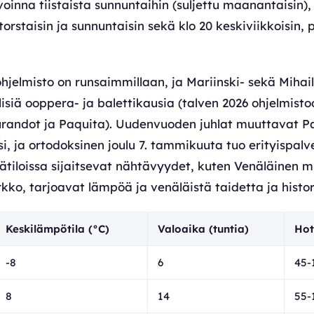
oinna tiistaista sunnuntaihin (suljettu maanantaisin),
, torstaisin ja sunnuntaisin sekä klo 20 keskiviikkoisin, 
ohjelmisto on runsaimmillaan, ja Mariinski- sekä Mihail
lisiä ooppera- ja balettikausia (talven 2026 ohjelmist
andot ja Paquita). Uudenvuoden juhlat muuttavat Pa
si, ja ortodoksinen joulu 7. tammikuuta tuo erityispal
sätiloissa sijaitsevat nähtävyydet, kuten Venäläinen 
irkko, tarjoavat lämpöä ja venäläistä taidetta ja histor
Keskilämpötila (°C)
Valoaika (tuntia)
Hot
-8
6
45-
8
14
55-