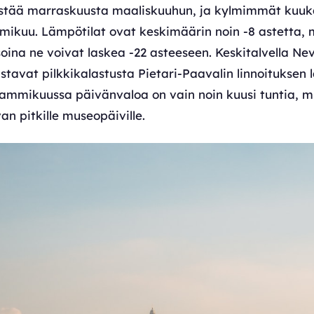
kestää marraskuusta maaliskuuhun, ja kylmimmät kuu
mikuu. Lämpötilat ovat keskimäärin noin -8 astetta, 
ina ne voivat laskea -22 asteeseen. Keskitalvella Nev
astavat pilkkikalastusta Pietari-Paavalin linnoituksen 
tammikuussa päivänvaloa on vain noin kuusi tuntia, m
n pitkille museopäiville.