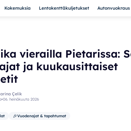
Kokemuksia
Lentokenttäkuljetukset
Autonvuokraus
ika vierailla Pietarissa: 
jat ja kuukausittaiset
etit
Marina Çelik
a
•
06. heinäkuuta 2026
🎉
lat
Vuodenajat & tapahtumat