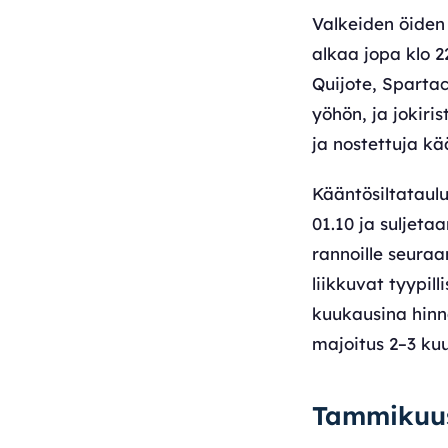
Valkeiden öide
alkaa jopa klo 2
Quijote, Spartac
yöhön, ja jokiri
ja nostettuja kää
Kääntösiltataulu
01.10 ja suljeta
rannoille seura
liikkuvat tyypil
kuukausina hinn
majoitus 2–3 ku
Tammikuus