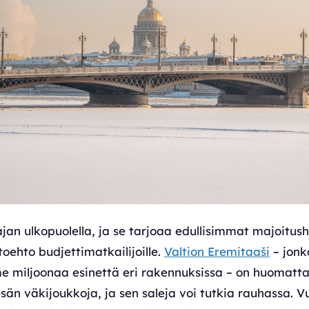
ajan ulkopuolella, ja se tarjoaa edullisimmat majoitush
toehto budjettimatkailijoille.
Valtion Eremitaaši
– jonk
me miljoonaa esinettä eri rakennuksissa – on huomatt
sän väkijoukkoja, ja sen saleja voi tutkia rauhassa. 