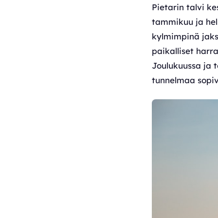
Pietarin talvi 
tammikuu ja hel
kylmimpinä jakso
paikalliset harr
Joulukuussa ja 
tunnelmaa sopiva