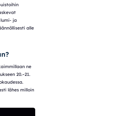
uistoihin
laskevat
lumi- ja
ännöllisesti alle
an?
kkaimmillaan ne
ukseen 20.–21.
rokaudessa.
i lähes milloin