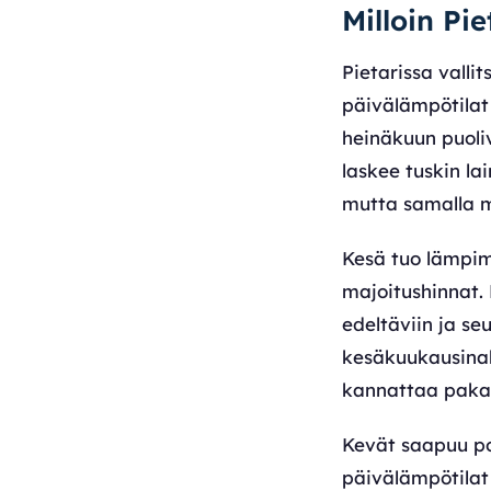
Milloin Pi
Pietarissa valli
päivälämpötilat 
heinäkuun puoliv
laskee tuskin l
mutta samalla m
Kesä tuo lämpim
majoitushinnat. 
edeltäviin ja seu
kesäkuukausinak
kannattaa paka
Kevät saapuu po
päivälämpötilat