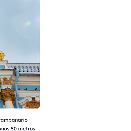
l campanario
unos 50 metros