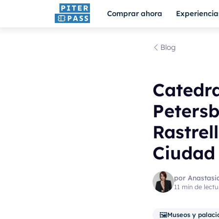
Comprar ahora
Experiencia
Blog
Catedr
Petersb
Rastrel
Ciudad
por Anastasi
11 min de lectu
🖼️
Museos y palaci