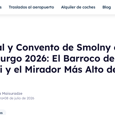
s
Traslados al aeropuerto
Alquiler de coches
Blog
al y Convento de Smolny
urgo 2026: El Barroco de
li y el Mirador Más Alto d
a Maisuradze
ra
•
08 de julio de 2026
os