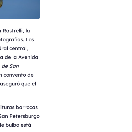
Rastrelli, la
tografías. Los
ral central,
na de la Avenida
a de San
un convento de
 aseguró que el
rituras barrocas
 San Petersburgo
de bulbo está