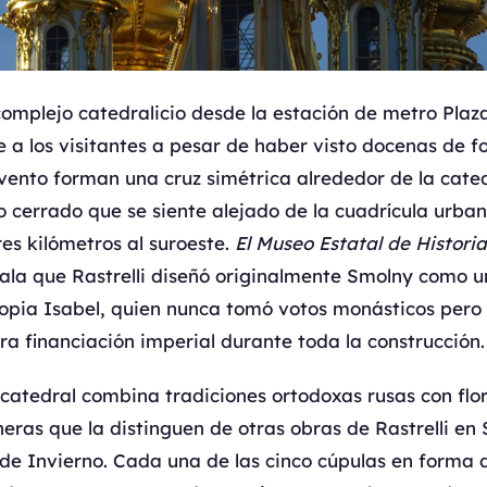
complejo catedralicio desde la estación de metro Plaza 
 a los visitantes a pesar de haber visto docenas de fo
nvento forman una cruz simétrica alrededor de la cated
 cerrado que se siente alejado de la cuadrícula urba
res kilómetros al suroeste.
El Museo Estatal de Histori
ala que Rastrelli diseñó originalmente Smolny como 
propia Isabel, quien nunca tomó votos monásticos pero
ra financiación imperial durante toda la construcción.
a catedral combina tradiciones ortodoxas rusas con flo
eras que la distinguen de otras obras de Rastrelli en
 de Invierno. Cada una de las cinco cúpulas en forma 