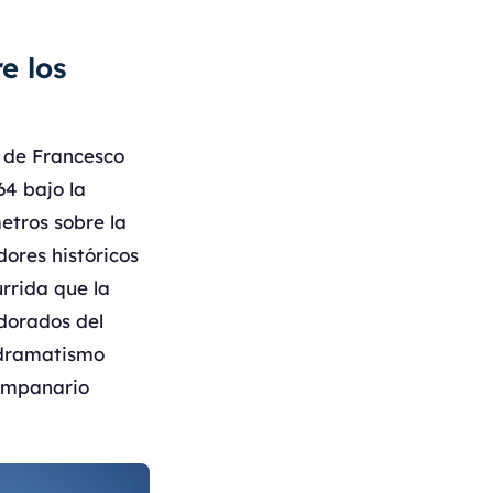
e los
 de Francesco
64 bajo la
etros sobre la
dores históricos
rrida que la
 dorados del
 dramatismo
campanario