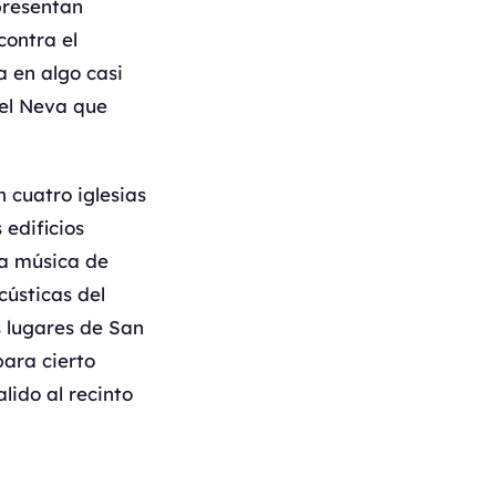
presentan
contra el
a en algo casi
del Neva que
 cuatro iglesias
 edificios
ta música de
cústicas del
s lugares de San
para cierto
lido al recinto