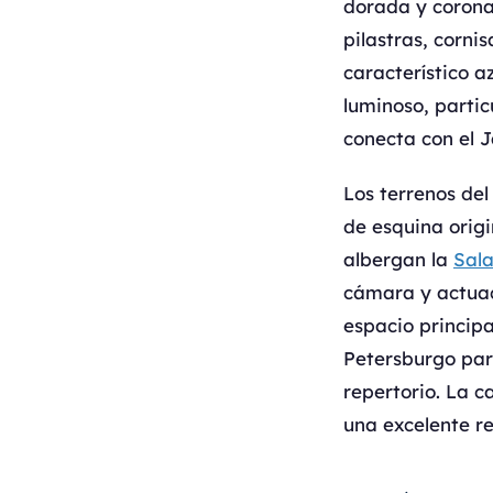
dorada y corona
pilastras, corni
característico a
luminoso, parti
conecta con el J
Los terrenos del
de esquina origi
albergan la
Sala
cámara y actuac
espacio principa
Petersburgo para
repertorio. La c
una excelente re