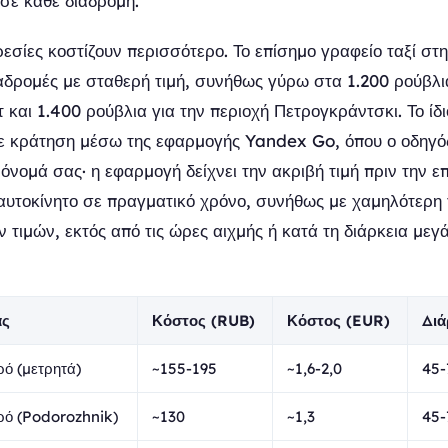
 σε κάθε διαδρομή.
σίες κοστίζουν περισσότερο. Το επίσημο γραφείο ταξί στ
αδρομές με σταθερή τιμή, συνήθως γύρω στα 1.200 ρούβλια
 και 1.400 ρούβλια για την περιοχή Πετρογκράντσκι. Το ίδ
ε κράτηση μέσω της εφαρμογής Yandex Go, όπου ο οδηγός
 όνομά σας· η εφαρμογή δείχνει την ακριβή τιμή πριν την ε
αυτοκίνητο σε πραγματικό χρόνο, συνήθως με χαμηλότερη 
 τιμών, εκτός από τις ώρες αιχμής ή κατά τη διάρκεια με
άς
Κόστος (RUB)
Κόστος (EUR)
Διά
ό (μετρητά)
~155-195
~1,6-2,0
45-
ρό (Podorozhnik)
~130
~1,3
45-