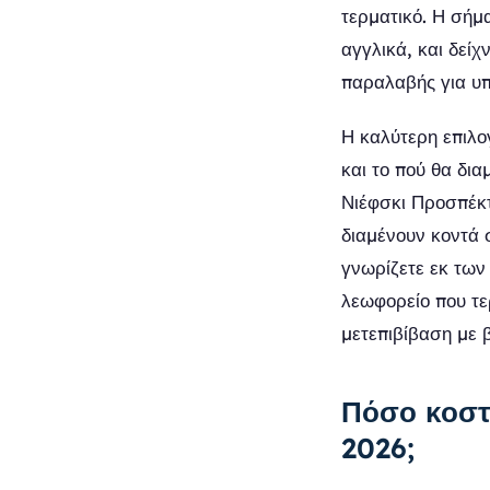
τερματικό. Η σήμ
αγγλικά, και δείχ
παραλαβής για υπ
Η καλύτερη επιλο
και το πού θα δια
Νιέφσκι Προσπέκτ
διαμένουν κοντά 
γνωρίζετε εκ των
λεωφορείο που τε
μετεπιβίβαση με 
Πόσο κοστί
2026;