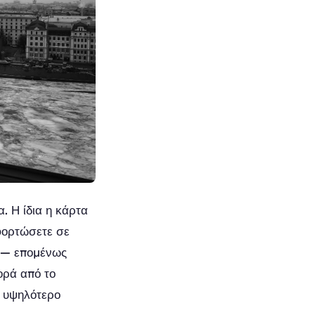
. Η ίδια η κάρτα
φορτώσετε σε
η — επομένως
ορά από το
ο υψηλότερο