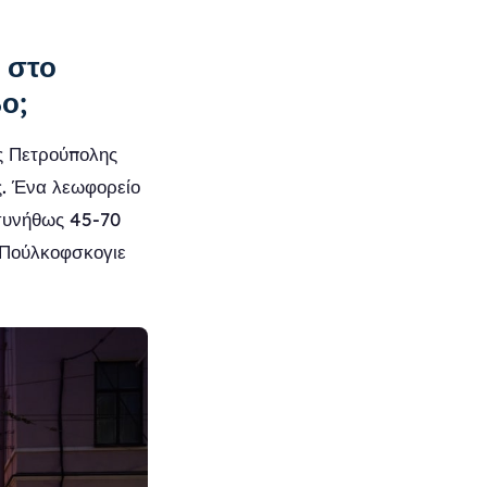
ε στο
ο;
ς Πετρούπολης
ς. Ένα λεωφορείο
 συνήθως 45-70
ς Πούλκοφσκογιε