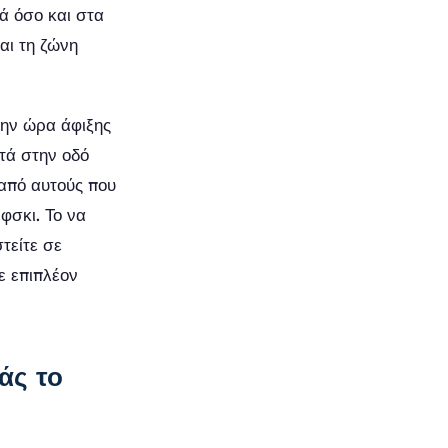
ά όσο και στα
και τη ζώνη
την ώρα άφιξης
ντά στην οδό
 από αυτούς που
φσκι. Το να
τείτε σε
ε επιπλέον
άς το