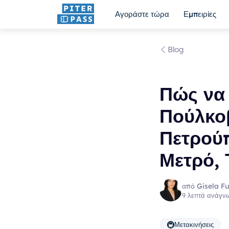
Αγοράστε τώρα
Εμπειρίες
Blog
Πώς να 
Πούλκοβ
Πετρούπ
Μετρό, 
από Gisela F
9 λεπτά ανάγν
🚇
Μετακινήσεις