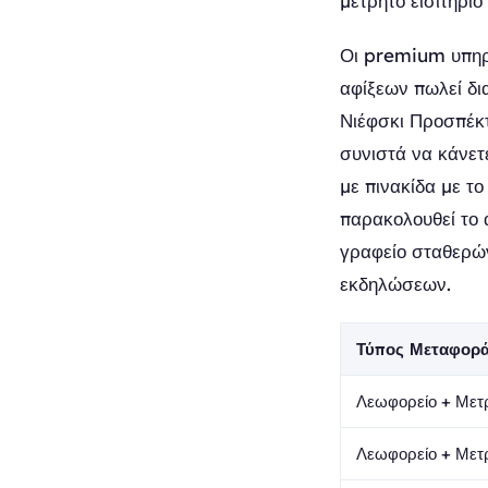
μετρητό εισιτήριο
Οι premium υπηρε
αφίξεων πωλεί δι
Νιέφσκι Προσπέκτ
συνιστά να κάνετ
με πινακίδα με το
παρακολουθεί το 
γραφείο σταθερών
εκδηλώσεων.
Τύπος Μεταφορ
Λεωφορείο + Μετρ
Λεωφορείο + Μετ