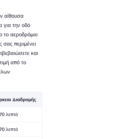
ην αίθουσα
 για την οδό
ιο το αεροδρόμιο
 σας περιμένει
πιβεβαιώσετε και
τιμή από το
γάλων
ρκεια Διαδρομής
70 λεπτά
70 λεπτά