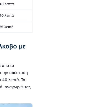
40 λεπτά
40 λεπτά
35 λεπτά
λκοβο με
 από το
ι την απόσταση
υ 40 λεπτά. Τα
πτά, αναχωρώντας