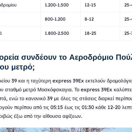
οδρομίου
1.200-1.500
12-15
25-
800-1.200
8-12
25-
ά
1.800-2.500
18-25
25-
ορεία συνδέουν το Αεροδρόμιο Πού
του μετρό;
ίου 39 και η ταχύτερη express 39Ex εκτελούν δρομολόγια
ον σταθμό μετρό Μοσκόφσκαγια. Το express 39Ex καλύπτε
τά, ενώ το κανονικό 39 με όλες τις στάσεις διαρκεί περίπο
ργούν περίπου από τις 05:15 έως τις 01:30 κάθε 12-20 λε
κριβώς έξω από την αίθουσα αφίξεων.