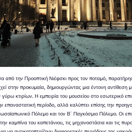
 από την Προοπτική Νιέφσκι προς τον ποταμό, παρατήρησ
ρχεί στην προκυμαία, δημιουργώντας μια έντονη αντίθεση μ
ν γύρω κτιρίων. Η εμπειρία του μουσείου στο εσωτερικό επ
ην επαναστατική περίοδο, αλλά καλύπτει επίσης την προηγ
Ρωσοϊαπωνικό Πόλεμο και τον Β΄ Παγκόσμιο Πόλεμο. Οι επ
την καμπίνα του καπετάνιου, τις μηχανοστάσια και τις πυρ
για να αντικατοπτρίζουν διαφορετικές περιόδους της μακρά