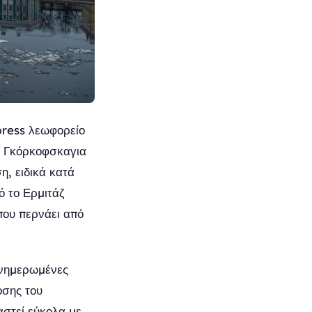
press λεωφορείο
ς Γκόρκοφσκαγια
η, ειδικά κατά
ό το Ερμιτάζ
που περνάει από
νημερωμένες
οσης του
αστεί εύκολα με