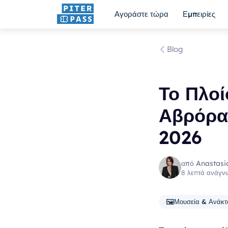
Αγοράστε τώρα
Εμπειρίες
Blog
Το Πλο
Αβρόρα
2026
από Anastasi
8 λεπτά ανάγν
🖼️
Μουσεία & Ανάκτ