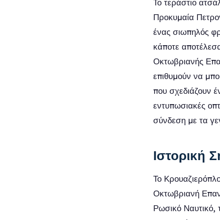
Το τεράστιο ατσά
Προκυμαία Πετρογ
ένας σιωπηλός φρ
κάποτε αποτέλεσα
Οκτωβριανής Επαν
επιθυμούν να μπου
που σχεδιάζουν έν
εντυπωσιακές οπτ
σύνδεση με τα γε
Ιστορική Σ
Το Κρουαζιερόπλο
Οκτωβριανή Επαν
Ρωσικό Ναυτικό, 