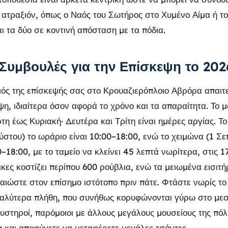
 ατραξιόν, όπως ο Ναός του Σωτήρος στο Χυμένο Αίμα ή τ
ι τα δύο σε κοντινή απόσταση με τα πόδια.
Συμβουλές για την Επίσκεψη το 202
ς της επίσκεψής σας στο Κρουαζιερόπλοιο Αβρόρα απαιτε
η, ιδιαίτερα όσον αφορά το χρόνο και τα απαραίτητα. Το μ
τη έως Κυριακή· Δευτέρα και Τρίτη είναι ημέρες αργίας. Το
ύστου) το ωράριο είναι 10:00–18:00, ενώ το χειμώνα (1 Σε
0–18:00, με το ταμείο να κλείνει 45 λεπτά νωρίτερα, στις 17
λικες κοστίζει περίπου 600 ρούβλια, ενώ τα μειωμένα εισιτ
αιώστε στον επίσημο ιστότοπο πριν πάτε. Φτάστε νωρίς το
αλύτερα πλήθη, που συνήθως κορυφώνονται γύρω στο μεση
αυστηροί, παρόμοιοι με άλλους μεγάλους μουσείους της πόλ
α και αποφύγετε να μεταφέρετε μεγάλες τσάντες.