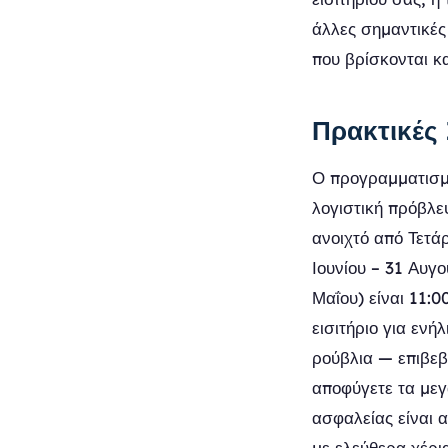
άλλες σημαντικές
που βρίσκονται κα
Πρακτικές 
Ο προγραμματισμό
λογιστική πρόβλεψ
ανοιχτό από Τετάρ
Ιουνίου – 31 Αυγο
Μαΐου) είναι 11:0
εισιτήριο για ενή
ρούβλια — επιβεβ
αποφύγετε τα μεγ
ασφαλείας είναι 
με ελεύθερα χέρι