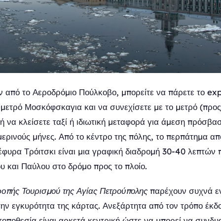
ν από το Αεροδρόμιο Πούλκοβο, μπορείτε να πάρετε το ex
 μετρό Μοσκόφσκαγια και να συνεχίσετε με το μετρό (προ
 ή να κλείσετε ταξί ή ιδιωτική μεταφορά για άμεση πρόσβασ
μερινούς μήνες. Από το κέντρο της πόλης, το περπάτημα απ
Γέφυρα Τρόιτσκι είναι μια γραφική διαδρομή 30-40 λεπτών 
υ και Παύλου στο δρόμο προς το πλοίο.
ροπής Τουρισμού της Αγίας Πετρούπολης
παρέχουν συχνά ε
την εγκυρότητα της κάρτας. Ανεξάρτητα από τον τρόπο έκδ
 τοποθεσία είναι αρκετά κεντρική ώστε να μπορεί να συνδυ