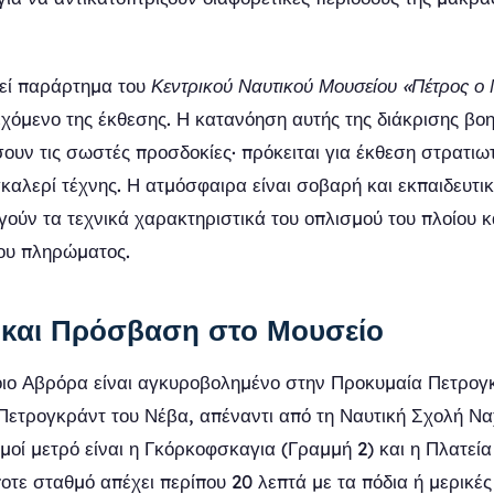
εί παράρτημα του
Κεντρικού Ναυτικού Μουσείου «Πέτρος ο
ιεχόμενο της έκθεσης. Η κατανόηση αυτής της διάκρισης βο
ουν τις σωστές προσδοκίες· πρόκειται για έκθεση στρατιωτ
 γκαλερί τέχνης. Η ατμόσφαιρα είναι σοβαρή και εκπαιδευτι
γούν τα τεχνικά χαρακτηριστικά του οπλισμού του πλοίου κα
ου πληρώματος.
 και Πρόσβαση στο Μουσείο
ιο Αβρόρα είναι αγκυροβολημένο στην Προκυμαία Πετρογ
Πετρογκράντ του Νέβα, απέναντι από τη Ναυτική Σχολή Να
θμοί μετρό είναι η Γκόρκοφσκαγια (Γραμμή 2) και η Πλατεί
οτε σταθμό απέχει περίπου 20 λεπτά με τα πόδια ή μερικές