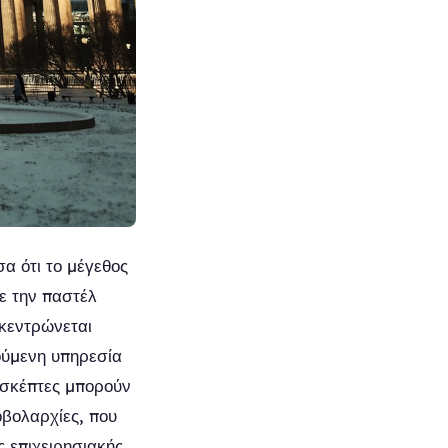
α ότι το μέγεθος
ε την παστέλ
ικεντρώνεται
ούμενη υπηρεσία
ισκέπτες μπορούν
οβολαρχίες, που
ς επιχειρησιακής