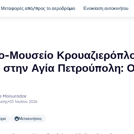
Μεταφορές από/προς το αεροδρόμιο
Ενοικίαση αυτοκινήτου
ίο-Μουσείο Κρουαζιερόπλ
 στην Αγία Πετρούπολη: 
a Maisuradze
ωσης
•
03 Ιουλίου 2026
🚇
ορα
Μετακινήσεις