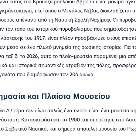
λινο κύτος του Κρουαζιερόπλοιου Αβρόρα είναι μόνιμα αγ
κράντσκαγια, εκεί όπου ο Μεγάλος Νέβας διακλαδίζεται α
ουρός απέναντι από τη Ναυτική Σχολή Ναχίμοφ. Οι πυροβο
ν τον τόπο του ιστορικού πυροβολισμού που σηματοδότησε
άστασης του 1917, είναι πλέον προσβάσιμες στους επισκ
ν μέσα σε ένα πλωτό μνημείο της ρωσικής ιστορίας. Για το
α ταξίδι το 2026, αυτό το πλοίο-μουσείο παραμένει μια από 
ικά και ιστορικά σημαντικές ατραξιόν της πόλης, προσφέρ
γονότα που διαμόρφωσαν τον 20ό αιώνα.
ημασία και Πλαίσιο Μουσείου
ιο Αβρόρα δεν είναι απλώς ένα πλοίο· είναι ένα μουσείο 
άσταση. Κατασκευάστηκε το 1900 και υπηρέτησε στο Αυτ
το Σοβιετικό Ναυτικό, και σήμερα αποτελεί μουσείο του Ρω