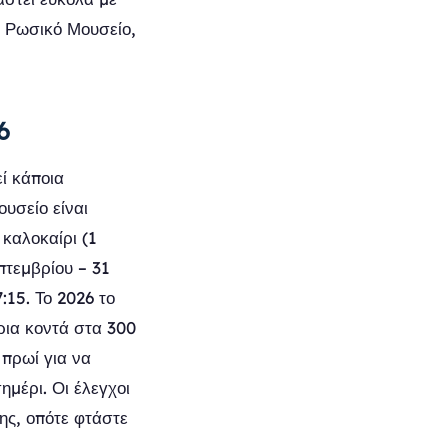
ο Ρωσικό Μουσείο,
6
ί κάποια
ουσείο είναι
 καλοκαίρι (1
πτεμβρίου – 31
:15. Το 2026 το
ήρια κοντά στα 300
 πρωί για να
μέρι. Οι έλεγχοι
ης, οπότε φτάστε