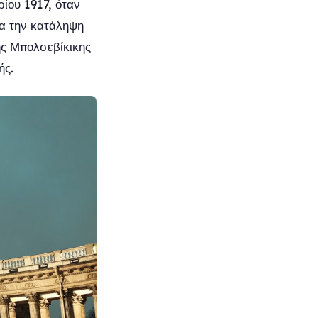
ρίου 1917, όταν
α την κατάληψη
ης Μπολσεβίκικης
ής.