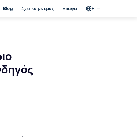
Blog
Σχετικά με εμάς
Επαφές
EL
οιο
Οδηγός