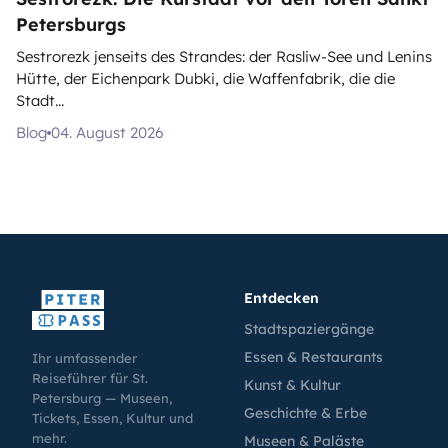
Petersburgs
Sestrorezk jenseits des Strandes: der Rasliw-See und Lenins
Hütte, der Eichenpark Dubki, die Waffenfabrik, die die
Stadt...
Blog
04. August 2026
Entdecken
Stadtspaziergänge
Essen & Restaurants
Ihr umfassender
Reiseführer für St.
Kunst & Kultur
Petersburg — Museen,
Geschichte & Erbe
Tickets, Essen, Kultur und
mehr.
Museen & Paläste