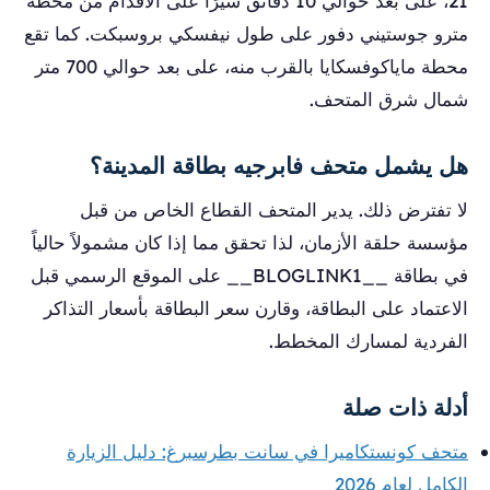
21، على بعد حوالي 10 دقائق سيرًا على الأقدام من محطة
مترو جوستيني دفور على طول نيفسكي بروسبكت. كما تقع
محطة ماياكوفسكايا بالقرب منه، على بعد حوالي 700 متر
شمال شرق المتحف.
هل يشمل متحف فابرجيه بطاقة المدينة؟
لا تفترض ذلك. يدير المتحف القطاع الخاص من قبل
مؤسسة حلقة الأزمان، لذا تحقق مما إذا كان مشمولاً حالياً
في بطاقة __BLOGLINK1__ على الموقع الرسمي قبل
الاعتماد على البطاقة، وقارن سعر البطاقة بأسعار التذاكر
الفردية لمسارك المخطط.
أدلة ذات صلة
متحف كونستكاميرا في سانت بطرسبرغ: دليل الزيارة
الكامل لعام 2026