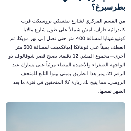
بطرسبرغ؟
من القسم المركزي لشارع نيفسكي بروسبكت قرب
كاتدرائية قازان، امشِ شمالاً على طول شارع مالايا
كونيوشينايا لمسافة 400 متر حتى تصل إلى نهر مويكا، ثم
انعطف يميناً على فونتانكا إمبانكمينت لمسافة 300 متر
أخرى—مجموع المشي 12 دقيقة. يصبح قصر شوفالوف ذو
الواجهة الصفراء والأعمدة البيضاء مرئياً على يسارك عند
الرقم 21. يمر هذا الطريق بمبنى بينوا التابع للمتحف
الروسي، مما يتيح لك زيارة كلا المتحفين في فترة ما بعد
الظهر نفسها.