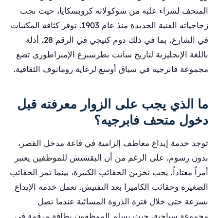
المتحف لشراء علبة من شوكولاتة كروبسكايا، حيث نجت
زجاجياته الفنية الجديدة منذ عام 1903. توفر كثافة المكتبات
في الشارع، بما في ذلك دوم كنيجي في الرقم 28، أدلة
باللغة الإنجليزية لتاريخ سانت بطرسبرغ الإمبراطوري تضع
مجموعة فابرجيه في سياق أوسع لرعاية رومانوف الثقافية.
ما الذي يجب على الزوار معرفته قبل
دخول متحف فابرجيه؟
توجد خدمة إيداع معاطف إلزامية في قاعة مدخل القصر،
بدون رسوم، على الرغم من أن البقشيش للموظفين يعتبر
أمراً معتاداً. يجب تخزين الحقائب الكبيرة، بينما تمر الحقائب
الصغيرة وحقائب الكاميرا بعد التفتيش. تعمل خدمة الإيداع
بسرعة حتى خلال فترة الذروة المسائية عندما تصل
مجموعة سياحية، حيث يسلم الموظفون بطاقة مرقمة في