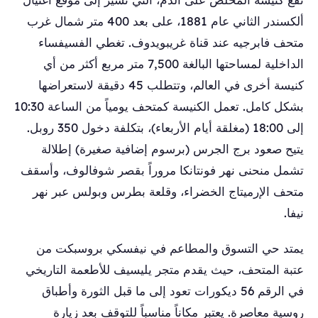
ألكسندر الثاني عام 1881، على بعد 400 متر شمال غرب
متحف فابرجيه عند قناة غريبويدوف. تغطي الفسيفساء
الداخلية لمساحتها البالغة 7,500 متر مربع أكثر من أي
كنيسة أخرى في العالم، وتتطلب 45 دقيقة لاستعراضها
بشكل كامل. تعمل الكنيسة كمتحف يومياً من الساعة 10:30
إلى 18:00 (مغلقة أيام الأربعاء)، بتكلفة دخول 350 روبل.
يتيح صعود برج الجرس (برسوم إضافية صغيرة) إطلالة
تشمل منحنى نهر فونتانكا مروراً بقصر شوفالوف، وأسقف
متحف الإرميتاج الخضراء، وقلعة بطرس وبولس عبر نهر
نيفا.
يمتد حي التسوق والمطاعم في نيفسكي بروسبكت من
عتبة المتحف، حيث يقدم متجر يليسيف للأطعمة التاريخي
في الرقم 56 ديكورات تعود إلى ما قبل الثورة وأطباق
روسية معاصرة. يعتبر مكاناً مناسباً للتوقف بعد زيارة