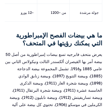
ت
جولة مرشدة
من ~1200
~12 يورو
ا
ما هي بيضات الفصح الإمبراطورية
التي يمكنك رؤيتها في المتحف؟
يعرض متحف فابرجيه تسع بيضات إمبراطورية من أصل 50
بيضة أمر بها القيصران ألكسندر الثالث ونيكولاس الثاني بين
عامي 1885 و1916. تشمل المجموعة بيضة الدجاجة
(1885)، وبيضة التتويج (1897)، وبيضة زنابق الوادي
(1898)، وبيضة شجرة الغار (1911)، وبيضة الذكرى
الخامسة عشرة (1911)، وبيضة شجرة البرتقال (1911)،
وبيضة تساريفيتش (1912)، وبيضة نابليون (1912)، وبيضة
الكرملين في موسكو (1906). تحتوي كل بيضة على آلية