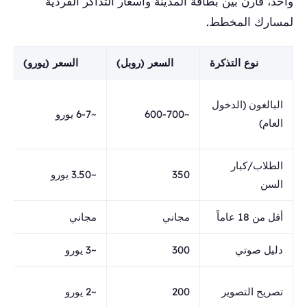
واحد، قارن بين بطاقة المدينة وأسعار التذاكر الفردية
لمسارك المخطط.
نوع التذكرة
السعر (روبل)
السعر (يورو)
ي
البالغون (الدخول
~600-700
~6-7 يورو
ا
العام)
ع
الطلاب/كبار
م
350
~3.50 يورو
السن
س
أقل من 18 عاماً
مجاني
مجاني
م
دليل صوتي
300
~3 يورو
م
ب
تصريح التصوير
200
~2 يورو
ح