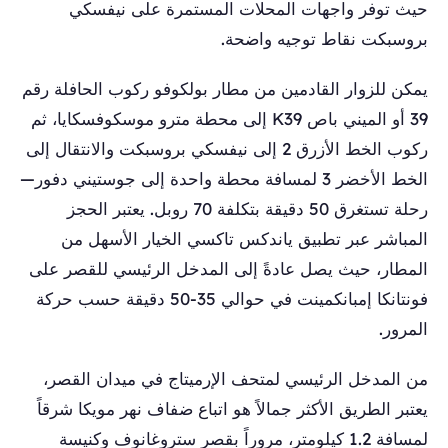
حيث توفر واجهات المحلات المستمرة على نيفسكي
بروسبكت نقاط توجيه واضحة.
يمكن للزوار القادمين من مطار بولكوفو ركوب الحافلة رقم
39 أو الميني باص K39 إلى محطة مترو موسكوفسكايا، ثم
ركوب الخط الأزرق 2 إلى نيفسكي بروسبكت والانتقال إلى
الخط الأخضر 3 لمسافة محطة واحدة إلى جوستيني دفور—
رحلة تستغرق 50 دقيقة بتكلفة 70 روبل. يعتبر الحجز
المباشر عبر تطبيق ياندكس تاكسي الخيار الأسهل من
المطار، حيث يصل عادةً إلى المدخل الرئيسي للقصر على
فونتانكا إمبانكمينت في حوالي 35-50 دقيقة حسب حركة
المرور.
من المدخل الرئيسي لمتحف الإرميتاج في ميدان القصر،
يعتبر الطريق الأكثر جمالاً هو اتباع ضفاف نهر مويكا شرقاً
لمسافة 1.2 كيلومتر، مروراً بقصر ستروغانوف وكنيسة