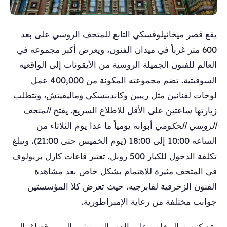
يقع قصر ميخائيلوفسكي التابع للمتحف الروسي على بعد
600 متر غرباً في ميدان الفنون، ويعرض أكبر مجموعة في
العالم للفنون الجميلة الروسية من الأيقونات إلى الواقعية
السوفيتية. تضم مجموعته المكونة من 400,000 عمل
لوحات لفنانين مثل ريبين وكاندينسكي وماليفيتش، وتتطلب
زيارتها ساعتين على الأقل للاطلاع السريع. يفتح
المتحف
الروسي الحكومي
أبوابه يومياً ما عدا يوم الثلاثاء من
الساعة 10:00 إلى 18:00 (يوم الخميس حتى 21:00)، وتبلغ
تكلفة الدخول للكبار 500 روبل. تعتبر قاعات كارل بريولوف
في المتحف مثيرة للاهتمام بشكل خاص بعد مشاهدة
الفنون الزخرفية لفابرجيه، حيث تعرض كلا المؤسستين
جوانب مختلفة من رعاية الإمبراطورية.
تقع كنيسة المخلص على الدم، التي تشير إلى موقع اغتيال