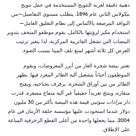
ذهبية دقيقة لعربة التتويج المستخدمة في حفل تتويج
نيكولاس الثاني عام 1896. يتطلب مستوى التفاصيل—من
النوافذ المرصعة بالألماس إلى نظام التعليق العامل—
استخدام مكبر لرؤيتها بالكامل. يقوم موظفو المتحف بتدوير
البيضات التي تشغل الفاترينة المركزية، لذا يتغير ترتيب
العرض كل ثلاثة أشهر لمنع تلف المينا بسبب الضوء.
تعتبر بيضة شجرة الغار من أبرز المعروضات، ويقوم
الموظفون أحياناً بتشغيل آلية الطائر المغرد فيها. يظهر
الطائر من بين أوراق الشجرة، يرفرف بجناحيه، ويفتح
منقاره، وينتج تغريداً حقيقياً عبر آلية منفاخ مصغرة. قدرت
دار مزادات سوثبي
قيمة هذه البيضة بأكثر من 30 مليون
دولار عندما استحوذت عليها مؤسسة حلقة الأزمان في عام
2004، مما يجعلها واحدة من أغلى القطع الزخرفية المباعة
على الإطلاق.