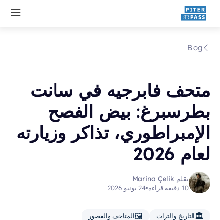
Blog
متحف فابرجيه في سانت
بطرسبرغ: بيض الفصح
الإمبراطوري، تذاكر وزيارته
لعام 2026
بقلم Marina Çelik
10 دقيقة قراءة
•
24 يونيو 2026
🖼️
🏛️
التاريخ والتراث
المتاحف والقصور