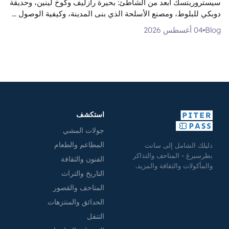
سيستروريتسك أبعد من الشاطئ: بحيرة رازليف وكوخ لينين، وحديقة
دوبكي للبلوط، ومصنع الأسلحة الذي بنى المدينة، وكيفية الوصول ...
Blog
04 أغسطس 2026
استكشف
جولات المشي
المطاعم والطعام
دليلك الشامل إلى سانت
بطرسبرغ - المتاحف والتذاكر
الفنون والثقافة
والمأكولات والثقافة والمزيد.
التاريخ والتراث
المتاحف والقصور
الحدائق والمنتزهات
التنقل