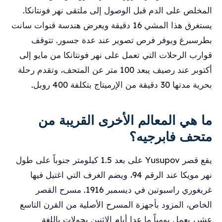
المخلص على الدم قبل الوصول إلى ملتقى نهر فونتانكا.
يستغرق هذا المشي 16 دقيقة ويعرض هندسة قنوات سانت
بطرسبرغ ويوفر فرص تصوير عند عدة جسور. تتوقف
قوارب الرحلات التي تعمل على نهر فونتانكا من مايو إلى
أكتوبر عند رصيف يبعد 100 متر عن المتحف، وتقدم رحلة
بحرية مدتها 30 دقيقة من الإرميتاج بتكلفة 400 روبل.
ما هي المعالم الأخرى القريبة من
متحف فابرجيه؟
يقع قصر Yusupov على بعد 1.5 كيلومتر جنوباً على طول
نهر مويكا عند الرقم 94، ويضم الغرف التي اغتيل فيها
غريغوري راسبوتين في ديسمبر 1916. مسرح القصر
الخاص، المزود بأجهزة المسرح الأصلية من القرن التاسع
عشر، يعمل يومياً ما عدا أيام الاثنين بجولات باللغة