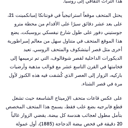
هذا التراث الثقافي إلى روسيا.
يحتل المتحف موقعاً استراتيجياً في فونتانكا إمبانكمينت 21،
على بعد عشر دقائق سيرًا على الأقدام من محطة مترو
جوستيني دفور على طول شارع نيفسكي بروسبكت. يضع
هذا الموقع المتحف في متناول سهل من معالم إمبراطورية
أخرى مثل قصر أنيتشكوف والمتحف الروسي. تعيد
الديكورات الداخلية لقصر شوفالوف، التي تم ترميمها إلى
فخامتها في القرن التاسع عشر مع قوالب مذهبة وأرضيات
باركيه، الزوار إلى العصر الذي كُشفت فيه هذه الكنوز لأول
مرة في قصر الشتاء.
على عكس قاعات متحف الإرميتاج الشاسعة حيث تشغل
قطع فابرجيه بضع علب فقط، يسمح هذا المتحف المخصص
بتأمل مطول لعجائب هندسة كل بيضة. يقضي الزوار غالباً
20 دقيقة في فحص بيضة الدجاجة (1885)، أول عمولة