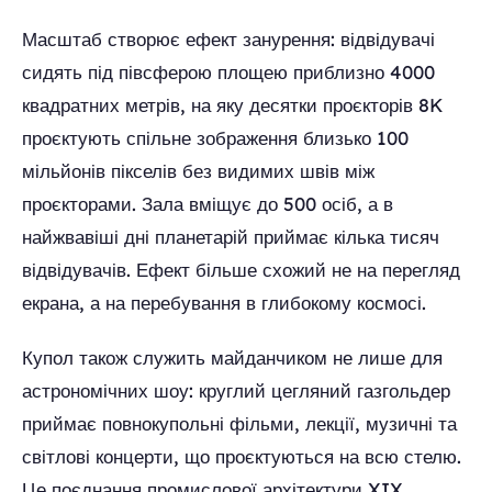
Масштаб створює ефект занурення: відвідувачі
сидять під півсферою площею приблизно 4000
квадратних метрів, на яку десятки проєкторів 8K
проєктують спільне зображення близько 100
мільйонів пікселів без видимих швів між
проєкторами. Зала вміщує до 500 осіб, а в
найжвавіші дні планетарій приймає кілька тисяч
відвідувачів. Ефект більше схожий не на перегляд
екрана, а на перебування в глибокому космосі.
Купол також служить майданчиком не лише для
астрономічних шоу: круглий цегляний газгольдер
приймає повнокупольні фільми, лекції, музичні та
світлові концерти, що проєктуються на всю стелю.
Це поєднання промислової архітектури XIX