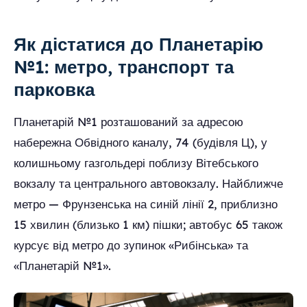
Як дістатися до Планетарію
№1: метро, транспорт та
парковка
Планетарій №1 розташований за адресою
набережна Обвідного каналу, 74 (будівля Ц), у
колишньому газгольдері поблизу Вітебського
вокзалу та центрального автовокзалу. Найближче
метро — Фрунзенська на синій лінії 2, приблизно
15 хвилин (близько 1 км) пішки; автобус 65 також
курсує від метро до зупинок «Рибінська» та
«Планетарій №1».