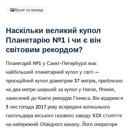
🖼️
Музеї та палаци
Наскільки великий купол
Планетарію №1 і чи є він
світовим рекордом?
Планетарій №1 у Санкт-Петербурзі має
найбільший планетарний купол у світі —
проєкційний купол діаметром 37 метрів, приблизно
на два метри ширший за купол у Нагоя, Японія,
занесений до Книги рекордів Гіннеса. Він відкрився
3 листопада 2017 року всередині колишнього
газгольдера міського газового заводу XIX століття
на набережній Обвідного каналу. Його оператори