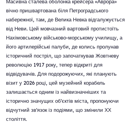
Масивна сталева оболонка крейсера «Аврора»
вічно пришвартована біля Петроградського
набережної, там, де Велика Невка відгалужується
від Неви. Цей мовчазний вартовий протистоїть
Нахімовському військово-морському училищу, а
його артилерійські палуби, де колись пролунав
історичний постріл, що започаткував Жовтневу
революцію 1917 року, тепер відкриті для
відвідувачів. Для подорожуючих, які планують
візит у 2026 році, цей музейний корабель
залишається одним із найвизначніших та
історично значущих об'єктів міста, пропонуючи
відчутний зв'язок із подіями, що змінили ХХ
століття.