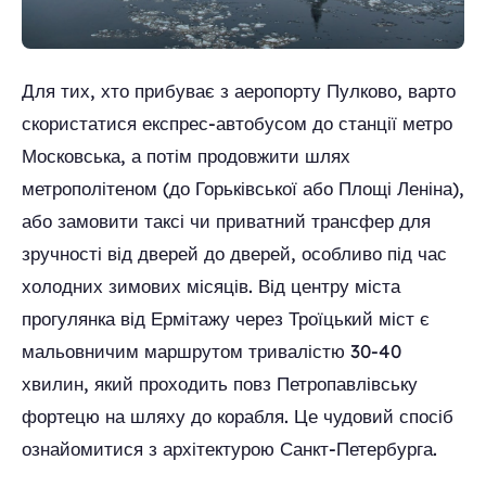
Для тих, хто прибуває з аеропорту Пулково, варто
скористатися експрес-автобусом до станції метро
Московська, а потім продовжити шлях
метрополітеном (до Горьківської або Площі Леніна),
або замовити таксі чи приватний трансфер для
зручності від дверей до дверей, особливо під час
холодних зимових місяців. Від центру міста
прогулянка від Ермітажу через Троїцький міст є
мальовничим маршрутом тривалістю 30-40
хвилин, який проходить повз Петропавлівську
фортецю на шляху до корабля. Це чудовий спосіб
ознайомитися з архітектурою Санкт-Петербурга.