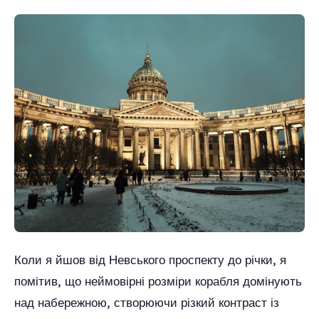
Коли я йшов від Невського проспекту до річки, я
помітив, що неймовірні розміри корабля домінують
над набережною, створюючи різкий контраст із