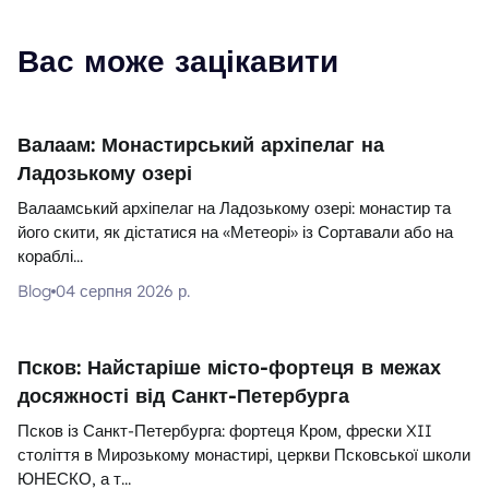
Вас може зацікавити
Валаам: Монастирський архіпелаг на
Ладозькому озері
Валаамський архіпелаг на Ладозькому озері: монастир та
його скити, як дістатися на «Метеорі» із Сортавали або на
кораблі...
Blog
04 серпня 2026 р.
Псков: Найстаріше місто-фортеця в межах
досяжності від Санкт-Петербурга
Псков із Санкт-Петербурга: фортеця Кром, фрески XII
століття в Мирозькому монастирі, церкви Псковської школи
ЮНЕСКО, а т...