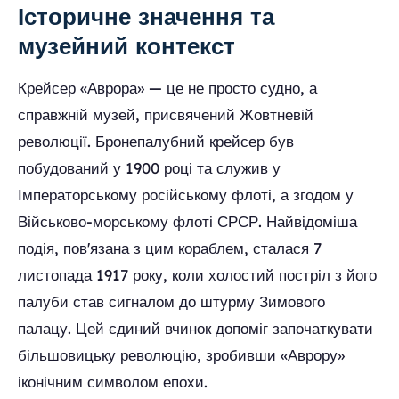
Історичне значення та
музейний контекст
Крейсер «Аврора» — це не просто судно, а
справжній музей, присвячений Жовтневій
революції. Бронепалубний крейсер був
побудований у 1900 році та служив у
Імператорському російському флоті, а згодом у
Військово-морському флоті СРСР. Найвідоміша
подія, пов'язана з цим кораблем, сталася 7
листопада 1917 року, коли холостий постріл з його
палуби став сигналом до штурму Зимового
палацу. Цей єдиний вчинок допоміг започаткувати
більшовицьку революцію, зробивши «Аврору»
іконічним символом епохи.