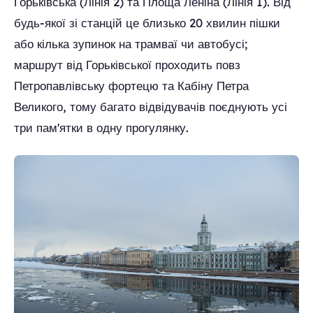
Горьківська (Лінія 2) та Площа Леніна (Лінія 1). Від
будь-якої зі станцій це близько 20 хвилин пішки
або кілька зупинок на трамваї чи автобусі;
маршрут від Горьківської проходить повз
Петропавлівську фортецю та Кабіну Петра
Великого, тому багато відвідувачів поєднують усі
три пам'ятки в одну прогулянку.