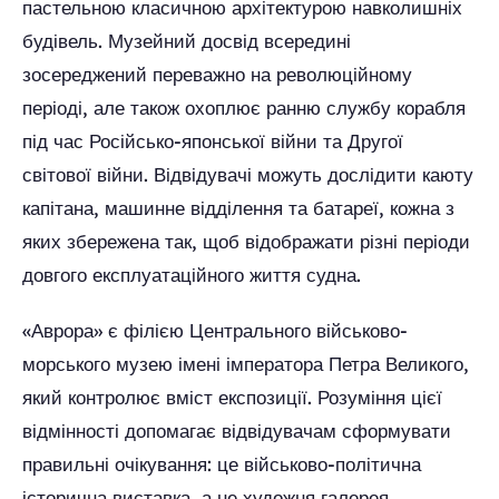
пастельною класичною архітектурою навколишніх
будівель. Музейний досвід всередині
зосереджений переважно на революційному
періоді, але також охоплює ранню службу корабля
під час Російсько-японської війни та Другої
світової війни. Відвідувачі можуть дослідити каюту
капітана, машинне відділення та батареї, кожна з
яких збережена так, щоб відображати різні періоди
довгого експлуатаційного життя судна.
«Аврора» є філією Центрального військово-
морського музею імені імператора Петра Великого,
який контролює вміст експозиції. Розуміння цієї
відмінності допомагає відвідувачам сформувати
правильні очікування: це військово-політична
історична виставка, а не художня галерея.