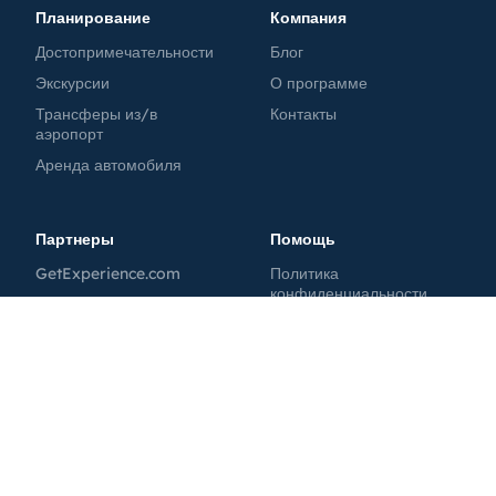
Планирование
Компания
Достопримечательности
Блог
Экскурсии
О программе
Трансферы из/в
Контакты
аэропорт
Аренда автомобиля
Партнеры
Помощь
GetExperience.com
Политика
конфиденциальности
GetTransfer.com
Условия
GetRentacar.com
Политика использования
GetBoat.com
файлов cookie
MoscowPass
Tutkakdoma.ru