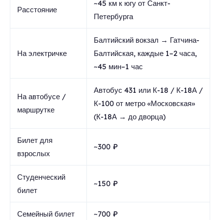
~45 км к югу от Санкт-
Расстояние
Петербурга
Балтийский вокзал → Гатчина-
На электричке
Балтийская, каждые 1–2 часа,
~45 мин–1 час
Автобус 431 или К-18 / К-18А /
На автобусе /
К-100 от метро «Московская»
маршрутке
(К-18А → до дворца)
Билет для
~300 ₽
взрослых
Студенческий
~150 ₽
билет
Семейный билет
~700 ₽