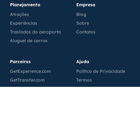
Planejamento
Empresa
Atrações
Blog
Experiências
Sobre
Traslados do aeroporto
Contatos
Aluguel de carros
Parceiros
Ajuda
GetExperience.com
Política de Privacidade
GetTransfer.com
Termos
GetRentacar.com
Política de Cookies
GetBoat.com
MoscowPass
Tutkakdoma.ru