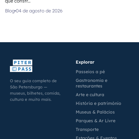
que constr...
Blog
04 de agosto de 2026
Explorar
Passeios a pé
Gastronomia e
O seu guia completo de
restaurantes
São Petersburgo —
museus, bilhetes, comida,
Arte e cultura
cultura e muito mais.
História e património
Museus & Palácios
Parques & Ar Livre
Transporte
Estações & Eventos