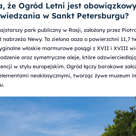
a, że Ogród Letni jest obowiązkow
wiedzania w Sankt Petersburgu?
ajstarszy park publiczny w Rosji, założony przez Piot
ż nabrzeża Newy. Ta zielona oaza o powierzchni 11,7 
ryginalne włoskie marmurowe posągi z XVII i XVIII w
odzenie oraz symetryczne aleje, które odzwierciedlają
encji w stylu europejskim. Ogród łączy barokowe zało
 elementami neoklasycznymi, tworząc żywe muzeum i
u.