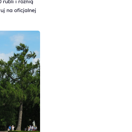
rubli i różnią
j na oficjalnej