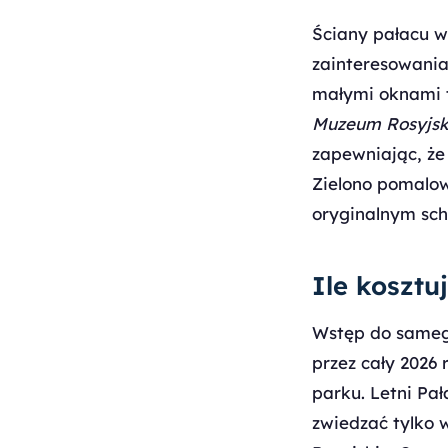
Ściany pałacu w
zainteresowania 
małymi oknami t
Muzeum Rosyjsk
zapewniając, że
Zielono pomalo
oryginalnym sc
Ile kosztu
Wstęp do samego
przez cały 2026
parku. Letni Pa
zwiedzać tylko