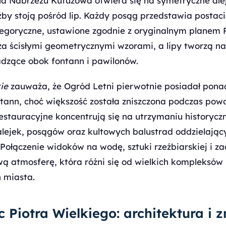
 Nabrzeżu Kutuzowa otwiera się na symetryczne aleje
y stoją pośród lip. Każdy posąg przedstawia postaci
legoryczne, ustawione zgodnie z oryginalnym planem P
a ścisłymi geometrycznymi wzorami, a lipy tworzą na
dzące obok fontann i pawilonów.
ie
zauważa, że Ogród Letni pierwotnie posiadał pona
ntann, choć większość została zniszczona podczas powo
estauracyjne koncentrują się na utrzymaniu historycz
alejek, posągów oraz kultowych balustrad oddzielając
ołączenie widoków na wodę, sztuki rzeźbiarskiej i za
ą atmosferę, która różni się od wielkich kompleksó
h miasta.
c Piotra Wielkiego: architektura i 