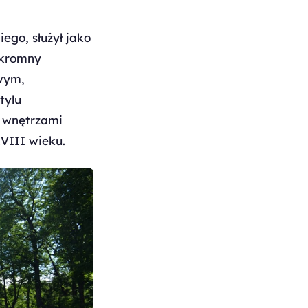
ego, służył jako
skromny
wym,
tylu
i wnętrzami
VIII wieku.