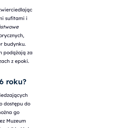
zwierciedlając
i sufitami i
ństwowe
orycznych,
er budynku.
h podążają za
ch z epoki.
26 roku?
iedzających
go dostępu do
można go
zez Muzeum