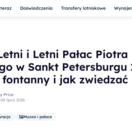
teraz
Doświadczenia
Transfery lotniskowe
Wynaje
etni i Letni Pałac Piotra
go w Sankt Petersburgu 
 fontanny i jak zwiedzać
y Price
•
08 lipca 2026
🖼️
uracje
Muzea i pałace