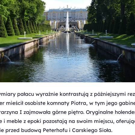
iary pałacu wyraźnie kontrastują z późniejszymi re
er mieścił osobiste komnaty Piotra, w tym jego gabinet
arzyna I zajmowała górne piętro. Oryginalne holender
 i meble z epoki pozostają na swoim miejscu, oferuj
ie przed budową Peterhofu i Carskiego Sioła.