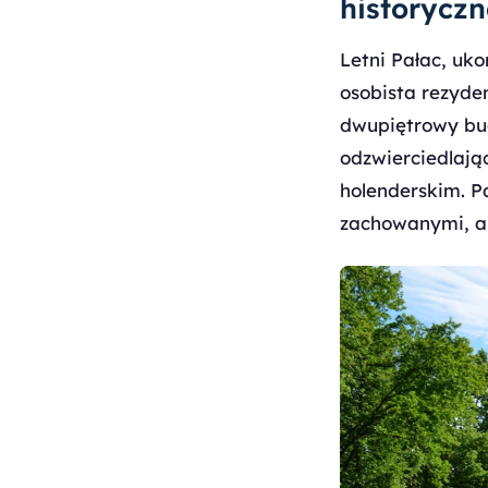
historyczn
Letni Pałac, uko
osobista rezyde
dwupiętrowy bu
odzwierciedlając
holenderskim. P
zachowanymi, ab