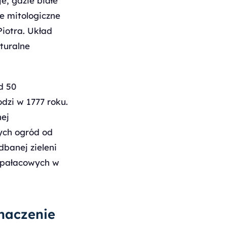
, gdzie białe
e mitologiczne
iotra. Układ
turalne
d 50
dzi w 1777 roku.
nej
ych ogród od
dbanej zieleni
w pałacowych w
znaczenie