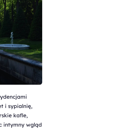
zydencjami
 i sypialnię,
skie kafle,
ąc intymny wgląd