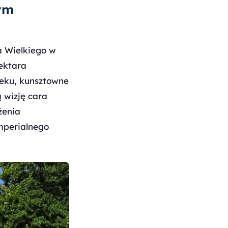
ym
ra Wielkiego w
hektara
ieku, kunsztowne
 wizję cara
żenia
mperialnego