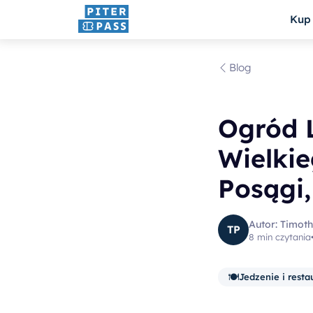
Kup 
Blog
Ogród L
Wielkie
Posągi,
Autor: Timoth
TP
8 min czytania
🍽️
Jedzenie i resta