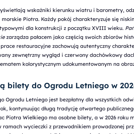
yświetlają wskaźniki kierunku wiatru i barometry, od
morskie Piotra. Każdy pokój charakteryzuje się niskim
ypowymi dla konstrukcji z początku XVIII wieku.
Pa
ie
zarządza pałacem jako częścią swoich zbiorów hist
 prace restauracyjne zachowują autentyczny charakt
wany zewnętrzny wygląd i czerwony dachówkowy dac
hematem kolorystycznym udokumentowanym na obraza
ją bilety do Ogrodu Letniego w 20
 Ogrodu Letniego jest bezpłatny dla wszystkich odw
 rok, kontynuując długą tradycję otwartego publiczne
łac Piotra Wielkiego ma osobne bilety, a w 2026 roku 
 w ramach wycieczki z przewodnikiem prowadzonej pr