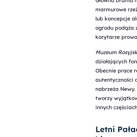
Główna brama na
marmurowe rzeźb
lub koncepcje a
ogrodu podąża z
korytarze prowa
Muzeum Rosyjsk
działających fo
Obecnie prace r
autentyczności 
nabrzeża Newy. P
tworzy wyjątkow
innych częściac
Letni Pała