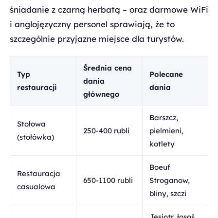
śniadanie z czarną herbatą – oraz darmowe WiFi
i anglojęzyczny personel sprawiają, że to
szczególnie przyjazne miejsce dla turystów.
Średnia cena
Typ
Polecane
dania
restauracji
dania
głównego
Barszcz,
Stołowa
250-400 rubli
pielmieni,
(stołówka)
kotlety
Boeuf
Restauracja
650-1100 rubli
Stroganow,
casualowa
bliny, szczi
Jesiotr, łosoś,