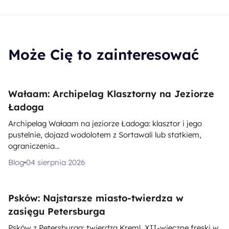
Może Cię to zainteresować
Wałaam: Archipelag Klasztorny na Jeziorze
Ładoga
Archipelag Wałaam na jeziorze Ładoga: klasztor i jego
pustelnie, dojazd wodolotem z Sortawali lub statkiem,
ograniczenia...
Blog
04 sierpnia 2026
Psków: Najstarsze miasto-twierdza w
zasięgu Petersburga
Psków z Petersburga: twierdza Kreml, XII-wieczne freski w