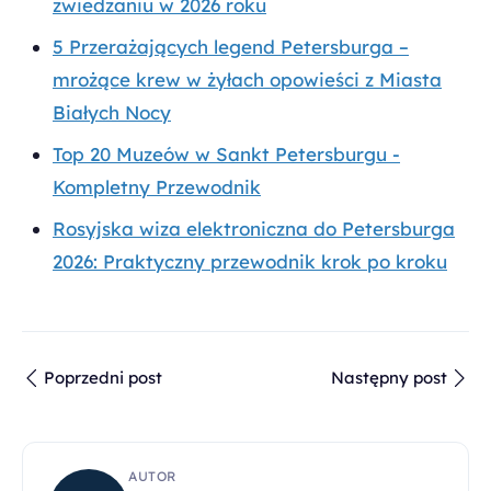
zwiedzaniu w 2026 roku
5 Przerażających legend Petersburga –
mrożące krew w żyłach opowieści z Miasta
Białych Nocy
Top 20 Muzeów w Sankt Petersburgu -
Kompletny Przewodnik
Rosyjska wiza elektroniczna do Petersburga
2026: Praktyczny przewodnik krok po kroku
Poprzedni post
Następny post
AUTOR