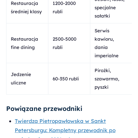
Restauracja
1200-2000
specjalne
średniej klasy
rubli
sałatki
Serwis
Restauracja
2500-5000
kawioru,
fine dining
rubli
dania
imperialne
Pirożki,
Jedzenie
60-350 rubli
szawarma,
uliczne
pyszki
Powiązane przewodniki
Twierdza Pietropawłowska w Sankt
Petersburgu: Kompletny przewodnik po