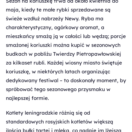
Sezon na koriuszkę trwa od około kwietnia do
maja, kiedy te małe rybki sprzedawane są
świeże wzdłuż nabrzeży Newy. Ryba ma
charakterystyczny, ogórkowy aromat, a
mieszkańcy smażą ją w całości lub wędzą; porcje
smażonej koriuszki można kupić w sezonowych
budkach w pobliżu Twierdzy Pietropawłowskiej
za kilkaset rubli. Każdej wiosny miasto świętuje
koriuszkę, w niektórych latach organizując
dedykowany festiwal – to doskonały moment, by
spróbować tego sezonowego przysmaku w
najlepszej formie.
Kotlety leningradzkie różnią się od
standardowych rosyjskich kotletów większą
ilością bułki tartej i mleka, co nadaje im lżejszą