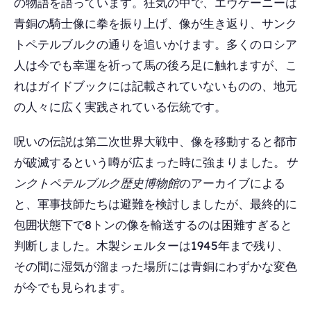
の物語を語っています。狂気の中で、エヴゲーニーは
青銅の騎士像に拳を振り上げ、像が生き返り、サンク
トペテルブルクの通りを追いかけます。多くのロシア
人は今でも幸運を祈って馬の後ろ足に触れますが、こ
れはガイドブックには記載されていないものの、地元
の人々に広く実践されている伝統です。
呪いの伝説は第二次世界大戦中、像を移動すると都市
が破滅するという噂が広まった時に強まりました。
サ
ンクトペテルブルク歴史博物館
のアーカイブによる
と、軍事技師たちは避難を検討しましたが、最終的に
包囲状態下で8トンの像を輸送するのは困難すぎると
判断しました。木製シェルターは1945年まで残り、
その間に湿気が溜まった場所には青銅にわずかな変色
が今でも見られます。