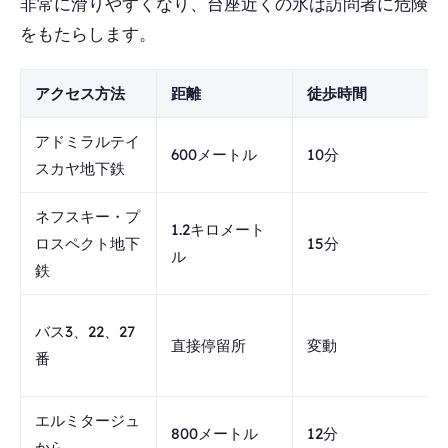
非常に滑りやすくなり、台座近くの氷は訪問者に危険
をもたらします。
アクセス方法
距離
徒歩時間
アドミラルテイ
600メートル
10分
スカヤ地下鉄
ネフスキー・プ
1.2キロメート
ロスペクト地下
15分
ル
鉄
バス3、22、27
直接停留所
変動
番
エルミタージュ
800メートル
12分
から