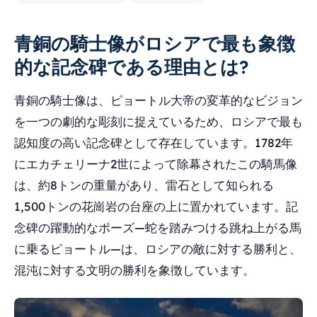
青銅の騎士像がロシアで最も象徴
的な記念碑である理由とは?
青銅の騎士像は、ピョートル大帝の変革的なビジョン
を一つの劇的な彫刻に捉えているため、ロシアで最も
認知度の高い記念碑として存在しています。1782年
にエカチェリーナ2世によって除幕されたこの騎馬像
は、約8トンの重量があり、雷石として知られる
1,500トンの花崗岩の台座の上に置かれています。記
念碑の躍動的なポーズ―蛇を踏みつける跳ね上がる馬
に乗るピョートル―は、ロシアの敵に対する勝利と、
混沌に対する文明の勝利を象徴しています。