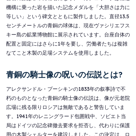
機構に乗った岩を描いた記念メダルを「大胆さは力に
等しい」という碑文とともに製作しました。直径13.5
センチメートルの青銅の球体は、現在ヴァシリエフス
キー島の鉱業博物館に展示されています。台座自体の
配置と固定にはさらに1年を要し、労働者たちは複雑
なてこと木製の足場システムを使用しました。
青銅の騎士像の呪いの伝説とは?
アレクサンドル・プーシキンの1833年の叙事詩で不
朽のものとなった青銅の騎士像の伝説は、像が元老院
広場に残る限りロシアは無敵であると警告していま
す。1941年のレニングラード包囲戦中、ソビエト当
局はドイツの記念碑撤去要求を拒否し、代わりに保護
用の木製シェルターを建設しました。この決定は、ロ