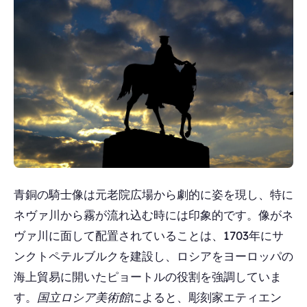
青銅の騎士像は元老院広場から劇的に姿を現し、特に
ネヴァ川から霧が流れ込む時には印象的です。像がネ
ヴァ川に面して配置されていることは、1703年にサ
ンクトペテルブルクを建設し、ロシアをヨーロッパの
海上貿易に開いたピョートルの役割を強調していま
す。
国立ロシア美術館
によると、彫刻家エティエン