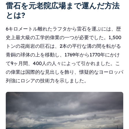
雷石を元老院広場まで運んだ方法
とは?
6キロメートル離れたラフタから雷石を運ぶには、歴
史上最大級の工学的偉業の一つが必要でした。1,500
トンの花崗岩の巨石は、2本の平行な溝の間を転がる
青銅の球体の上を移動し、1769年から1770年にかけ
て9ヶ月間、400人の人々によって引かれました。こ
の偉業は国際的な見出しを飾り、懐疑的なヨーロッパ
列強にロシアの技術力を示しました。