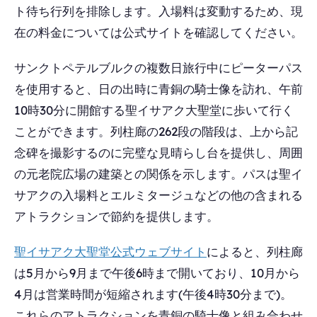
ト待ち行列を排除します。入場料は変動するため、現
在の料金については公式サイトを確認してください。
サンクトペテルブルクの複数日旅行中にピーターパス
を使用すると、日の出時に青銅の騎士像を訪れ、午前
10時30分に開館する聖イサアク大聖堂に歩いて行く
ことができます。列柱廊の262段の階段は、上から記
念碑を撮影するのに完璧な見晴らし台を提供し、周囲
の元老院広場の建築との関係を示します。パスは聖イ
サアクの入場料とエルミタージュなどの他の含まれる
アトラクションで節約を提供します。
聖イサアク大聖堂公式ウェブサイト
によると、列柱廊
は5月から9月まで午後6時まで開いており、10月から
4月は営業時間が短縮されます(午後4時30分まで)。
これらのアトラクションを青銅の騎士像と組み合わせ