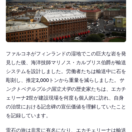
ファルコネがフィンランドの湿地でこの巨大な岩を発
見した後、海洋技師マリノス・カルブリス伯爵が輸送
システムを設計しました。労働者たちは輸送中に石を
彫刻し、推定2,000トンから重量を減らしました。
サ
ンクトペテルブルク国立大学
の歴史家たちは、エカチ
ェリーナ2世が建設現場を何度も個人的に訪れ、自身
の治世における記念碑の宣伝価値を理解していたこと
を記録しています。
雷石の旅は非常に有名になり、エカチェリーナは輸送