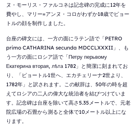
ヌ・モーリス・ファルコネは記念碑の完成に12年を
費やし、マリー=アンヌ・コロがわずか18歳でピョー
トルの顔を制作しました。
台座の碑文には、一方の面にラテン語で「PETRO
primo CATHARINA secunda MDCCLXXXII」、も
う一方の面にロシア語で「Петру перьвому
Екатерина вторая, лѣта 1782」と簡潔に刻まれてお
り、「ピョートル1世へ、エカチェリーナ2世より、
1782年」と訳されます。この献辞は、50年の時を超
えてロシアの二人の偉大な統治者を結びつけていま
す。記念碑は台座を除いて高さ5.35メートルで、元老
院広場の石畳から測ると全体で10メートル以上にな
ります。