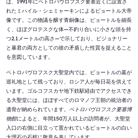
は、1991年にペトロパヴロフスク要塞近くに設置さ
れたミハイル・シェミャーキンによるピョートル大帝
像です。この物議を醸す青銅像は、ピョートルを細長
く、ほぼグロテスクな体―不釣り合いに小さな頭を持
つ2.1メートルの高さ―で示しており、ビジョナリー
と暴君の両方としての彼の矛盾した性質を捉えること
を意図しています。
ペトロパヴロフスク大聖堂内では、ピョートルの墓が
巡礼地として残っており、ロシア人が毎日花を供えて
います。ゴルコフスカヤ地下鉄駅経由でアクセスでき
る大聖堂には、ほぼすべてのロマノフ王朝の統治者の
遺骨が納められています。
ペトロパヴロフスク要塞博
物館
によると、年間150万人以上の訪問者が、大聖堂
入口の右側に目立って置かれているピョートルの白い
大理石の石棺に敬意を表しています。