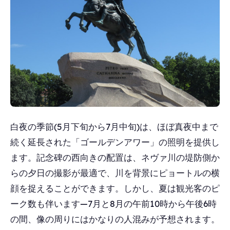
白夜の季節(5月下旬から7月中旬)は、ほぼ真夜中まで
続く延長された「ゴールデンアワー」の照明を提供し
ます。記念碑の西向きの配置は、ネヴァ川の堤防側か
らの夕日の撮影が最適で、川を背景にピョートルの横
顔を捉えることができます。しかし、夏は観光客のピ
ーク数も伴います―7月と8月の午前10時から午後6時
の間、像の周りにはかなりの人混みが予想されます。