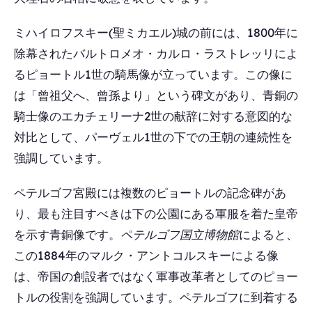
ミハイロフスキー(聖ミカエル)城の前には、1800年に
除幕されたバルトロメオ・カルロ・ラストレッリによ
るピョートル1世の騎馬像が立っています。この像に
は「曾祖父へ、曾孫より」という碑文があり、青銅の
騎士像のエカチェリーナ2世の献辞に対する意図的な
対比として、パーヴェル1世の下での王朝の連続性を
強調しています。
ペテルゴフ宮殿には複数のピョートルの記念碑があ
り、最も注目すべきは下の公園にある軍服を着た皇帝
を示す青銅像です。
ペテルゴフ国立博物館
によると、
この1884年のマルク・アントコルスキーによる像
は、帝国の創設者ではなく軍事改革者としてのピョー
トルの役割を強調しています。ペテルゴフに到着する