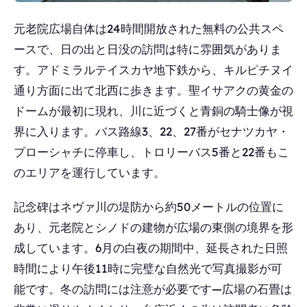
元老院広場自体は24時間開放された無料の公共スペ
ースで、日の出と日没の訪問は特に雰囲気がありま
す。アドミラルテイスカヤ地下鉄から、キルピチヌイ
通り方面に出て北西に歩きます。聖イサアクの黄金の
ドームが最初に現れ、川に近づくと青銅の騎士像が視
界に入ります。バス路線3、22、27番がセナツカヤ・
プローシャチに停車し、トロリーバス5番と22番もこ
のエリアを運行しています。
記念碑はネヴァ川の堤防から約50メートルの位置に
あり、元老院とシノドの建物が広場の東側の境界を形
成しています。6月の白夜の期間中、延長された日照
時間により午後11時に完璧な自然光で写真撮影が可
能です。冬の訪問には注意が必要です―広場の石畳は