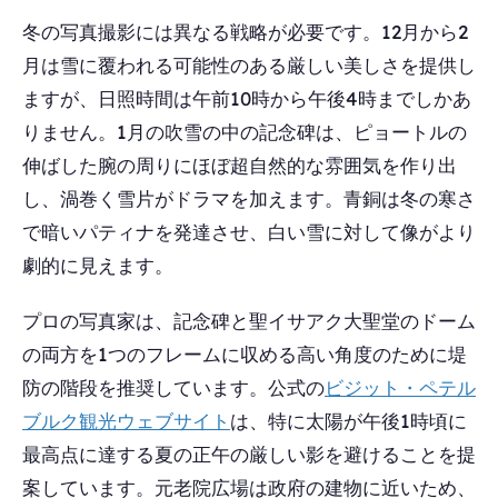
冬の写真撮影には異なる戦略が必要です。12月から2
月は雪に覆われる可能性のある厳しい美しさを提供し
ますが、日照時間は午前10時から午後4時までしかあ
りません。1月の吹雪の中の記念碑は、ピョートルの
伸ばした腕の周りにほぼ超自然的な雰囲気を作り出
し、渦巻く雪片がドラマを加えます。青銅は冬の寒さ
で暗いパティナを発達させ、白い雪に対して像がより
劇的に見えます。
プロの写真家は、記念碑と聖イサアク大聖堂のドーム
の両方を1つのフレームに収める高い角度のために堤
防の階段を推奨しています。公式の
ビジット・ペテル
ブルク観光ウェブサイト
は、特に太陽が午後1時頃に
最高点に達する夏の正午の厳しい影を避けることを提
案しています。元老院広場は政府の建物に近いため、