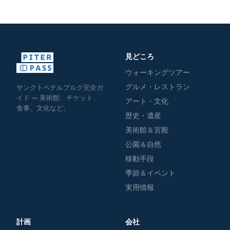
見どころ
ウォーキングツアー
グルメ・レストラン
サンクトペテルブルク完全ガ
イド — 美術館、チケット、
アート・文化
食事、文化など。
歴史・遺産
美術館＆宮殿
公園＆自然
移動手段
季節＆イベント
実用情報
計画
会社