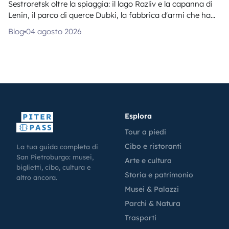
Sestroretsk oltre la spiaggia: il lago Razliv e la capanna di
Lenin, il parco di querce Dubki, la fabbrica d'armi che ha...
Blog
04 agosto 2026
Esplora
Tour a piedi
Cibo e ristoranti
La tua guida completa di
San Pietroburgo: musei,
Arte e cultura
biglietti, cibo, cultura e
Storia e patrimonio
altro ancora.
Musei & Palazzi
Parchi & Natura
Trasporti