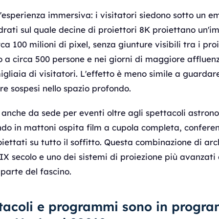
'esperienza immersiva: i visitatori siedono sotto un em
rati sul quale decine di proiettori 8K proiettano un'
a 100 milioni di pixel, senza giunture visibili tra i proi
o a circa 500 persone e nei giorni di maggiore affluenz
igliaia di visitatori. L'effetto è meno simile a guarda
ere sospesi nello spazio profondo.
anche da sede per eventi oltre agli spettacoli astronom
o in mattoni ospita film a cupola completa, conferen
iettati su tutto il soffitto. Questa combinazione di arc
XIX secolo e uno dei sistemi di proiezione più avanzat
 parte del fascino.
ttacoli e programmi sono in progr