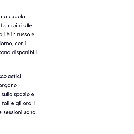
m a cupola
 bambini alle
li è in russo e
iorno, con i
sono disponibili
.
olastici,
 organo
i sullo spazio e
toli e gli orari
e sessioni sono