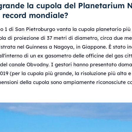
rande la cupola del Planetarium N
n record mondiale?
o 1 di San Pietroburgo vanta la cupola planetario più
a di proiezione di 37 metri di diametro, circa due met
istrata nel Guinness a Nagoya, in Giappone. È stato in
l'interno di un ex gasometro delle officine del gas ci
va del canale Obvodny. I gestori hanno presentato dom
2019 (per la cupola più grande, la risoluzione più alta 
imensioni della cupola sono ampiamente riconosciute 