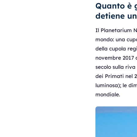
Quanto è g
detiene u
Il Planetarium N
mondo: una cupol
della cupola reg
novembre 2017 al
secolo sulla ri
dei Primati nel 
luminosa); le d
mondiale.