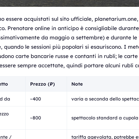
no essere acquistati sul sito ufficiale, planetarium.one,
oco. Prenotare online in anticipo è consigliabile durante
ossimativamente da maggio a settembre) e durante le
e, quando le sessioni più popolari si esauriscono. I met
ono carte bancarie russe e contanti in rubli; le carte
ssere sempre accettate, quindi portare alcuni rubli c
etto
Prezzo (₽)
Note
rd da
~400
varia a seconda dello spettac
ezzo
~800
spettacolo standard a cupol
nte /
tariffa agevolata, potrebbe e