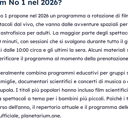
m No 1 nel 2026?
No 1 propone nel 2026 un programma a rotazione di fil
acoli dal vivo, che vanno dalle avventure spaziali per
 astrofisica per adulti. La maggior parte degli spettaco
 minuti, con sessioni che si svolgono durante tutto il g
alle 10:00 circa e gli ultimi la sera. Alcuni materiali 
 verificare il programma al momento della prenotazione
eneralmente combina programmi educativi per gruppi sc
amiglie, documentari scientifici e concerti di musica o
cupola. I titoli più popolari hanno incluso film scientific
 a spettacoli a tema per i bambini più piccoli. Poiché i ti
so dell'anno, il repertorio attuale e il programma dell
 ufficiale, planetarium.one.