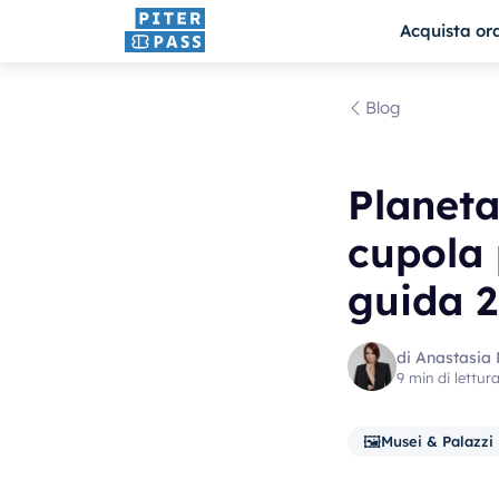
Acquista or
Blog
Planeta
cupola 
guida 
di Anastasia
9 min di lettur
🖼️
Musei & Palazzi