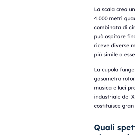
La scala crea un
4.000 metri quad
combinata di circ
può ospitare fin
riceve diverse m
più simile a ess
La cupola funge 
gasometro rotond
musica e luci pro
industriale del 
costituisce gran
Quali spe