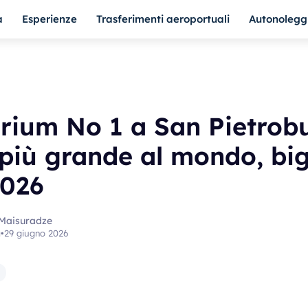
a
Esperienze
Trasferimenti aeroportuali
Autonolegg
rium No 1 a San Pietrobu
più grande al mondo, bigl
2026
 Maisuradze
a
•
29 giugno 2026