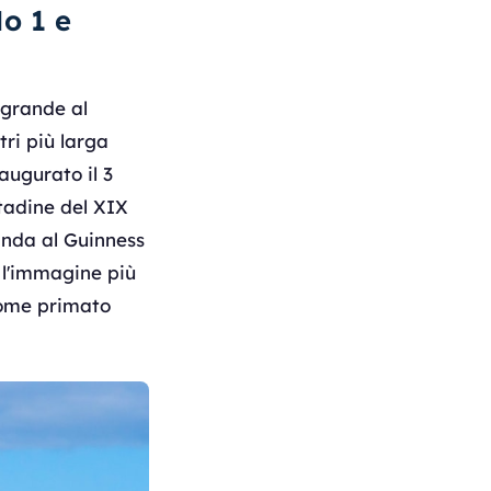
o 1 e
 grande al
ri più larga
augurato il 3
ttadine del XIX
anda al Guinness
e l'immagine più
come primato