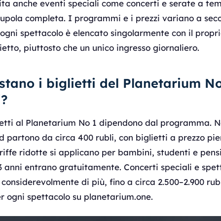
ita anche eventi speciali come concerti e serate a tem
cupola completa. I programmi e i prezzi variano a sec
 ogni spettacolo è elencato singolarmente con il proprio
ietto, piuttosto che un unico ingresso giornaliero.
tano i biglietti del Planetarium N
i?
lietti al Planetarium No 1 dipendono dal programma. Ne
d partono da circa 400 rubli, con biglietti a prezzo pie
ariffe ridotte si applicano per bambini, studenti e pensi
3 anni entrano gratuitamente. Concerti speciali e spe
considerevolmente di più, fino a circa 2.500–2.900 rubl
r ogni spettacolo su planetarium.one.