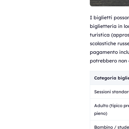
I biglietti posso
biglietteria in l
turistica (appr
scolastiche russ
pagamento includ
potrebbero non e
Categoria bigli
Sessioni standa
Adulto (tipico pr
pieno)
Bambino / stude