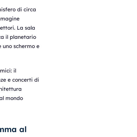
isfero di circa
immagine
ettori. La sala
a il planetario
re uno schermo e
ici: il
ze e concerti di
hitettura
i al mondo
amma al