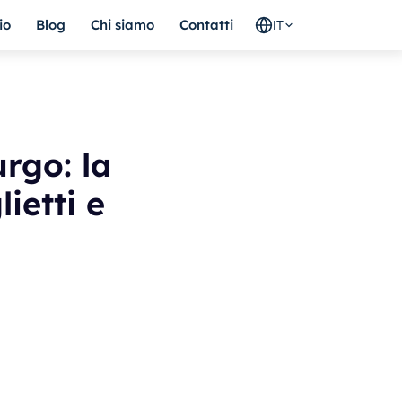
io
Blog
Chi siamo
Contatti
IT
rgo: la
ietti e