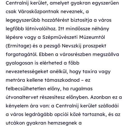
Centralnij kerület, amelyet gyakran egyszerűen
csak Városközpontnak neveznek, a
legegyszerűbb hozzáférést biztosítja a város
legfőbb látnivalóihoz. Itt mindössze néhány
lépésre vagy a Szépművészeti Múzeumtól
(Ermitage) és a pezsgő Nevszkij proszpekt
forgatagától. Ebben a városrészben megszállva
gyalogosan is elérheted a főbb
nevezetességeket anélkül, hogy taxira vagy
metróra kellene támaszkodnod – ez
felbecsülhetetlen előny, ha rugalmas
útvonaltervet részesítesz előnyben. Azonban ez a
kényelem ára van: a Centralnij kerület szállodái
a város legdrágább opciói közé tartoznak, és az
utcákon gyakran hemzsegnek a