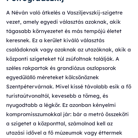
A Néván való átkelés a Vasziljevszkij-szigetre
vezet, amely egyedi választás azoknak, akik
tágasabb környezetet és más tempójú életet
keresnek. Ez a kerület kiváló választás
családoknak vagy azoknak az utazóknak, akik a
központi szigeteket túl zsúfoltnak találják. A
széles rakpartok és grandiózus oszlopsorok
egyedülálló méreteket kölcsönöznek
Szentpétervárnak. Mivel kissé távolabb esik a fő
turistaútvonaltól, kevesebb a tömeg, és
nyugodtabb a légkör. Ez azonban kényelmi
kompromisszumokkal jár: bár a metró összeköti
a szigetet a központtal, számolnod kell az
utazási idővel a fő múzeumok vagy éttermek