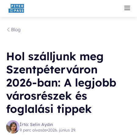
Blog
Hol szálljunk meg
Szentpéterváron
2026-ban: A legjobb
városrészek és
foglalási tippek
Írta: Selin Aydın
9 perc olvasás
•
2026. június 29.