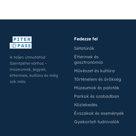
Fedezze fel
Sétatúrák
Éttermek és
A teljes útmutatód
gasztronómia
Szentpétervárhoz –
múzeumok, jegyek,
Művészet és kultúra
éttermek, kultúra és még
Történelem és örökség
sok más.
Múzeumok és paloták
Parkok és szabadban
Közlekedés
Évszakok és események
Gyakorlati tudnivalók