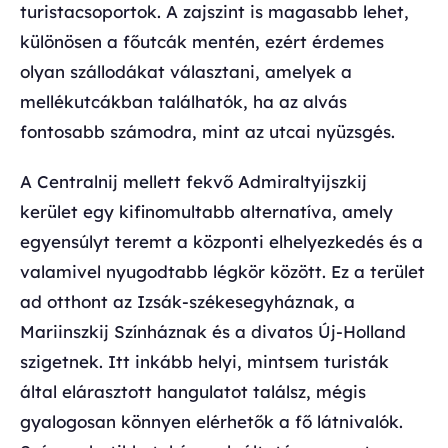
turistacsoportok. A zajszint is magasabb lehet,
különösen a főutcák mentén, ezért érdemes
olyan szállodákat választani, amelyek a
mellékutcákban találhatók, ha az alvás
fontosabb számodra, mint az utcai nyüzsgés.
A Centralnij mellett fekvő Admiraltyijszkij
kerület egy kifinomultabb alternatíva, amely
egyensúlyt teremt a központi elhelyezkedés és a
valamivel nyugodtabb légkör között. Ez a terület
ad otthont az Izsák-székesegyháznak, a
Mariinszkij Színháznak és a divatos Új-Holland
szigetnek. Itt inkább helyi, mintsem turisták
által elárasztott hangulatot találsz, mégis
gyalogosan könnyen elérhetők a fő látnivalók.