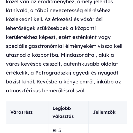
közel van az erődítményhez, amely jelentős
látnivaló, a többi nevezetesség eléréséhez
közlekedni kell. Az étkezési és vásárlási
lehetőségek szűkösebbek a központi
kerületekhez képest, ezért esténként vagy
speciális gasztronómiai élményekért vissza kell
utaznod a központba. Mindazonáltal, akik a
város kevésbé csiszolt, autentikusabb oldalát
értékelik, a Petrogradszkij egyedi és nyugodt
bázist kínál. Kevésbé a kényelemről, inkább az
atmoszférikus bemerülésről szól.
Legjobb
Városrész
Jellemzők
választás
Első