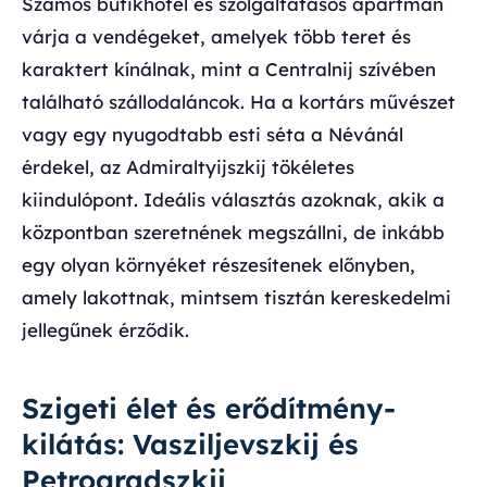
Számos butikhotel és szolgáltatásos apartman
várja a vendégeket, amelyek több teret és
karaktert kínálnak, mint a Centralnij szívében
található szállodaláncok. Ha a kortárs művészet
vagy egy nyugodtabb esti séta a Névánál
érdekel, az Admiraltyijszkij tökéletes
kiindulópont. Ideális választás azoknak, akik a
központban szeretnének megszállni, de inkább
egy olyan környéket részesítenek előnyben,
amely lakottnak, mintsem tisztán kereskedelmi
jellegűnek érződik.
Szigeti élet és erődítmény-
kilátás: Vasziljevszkij és
Petrogradszkij