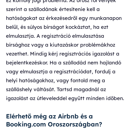
Ez komoly jogi probléma. Az orosz törvények
szerint a szállodának értesítenie kell a
hatóságokat az érkezésedről egy munkanapon
belül, és súlyos bírságot kockáztat, ha ezt
elmulasztja. A regisztráció elmulasztása
bírsághoz vagy a kiutazáskor problémákhoz
vezethet. Mindig kérj regisztrációs igazolást a
bejelentkezéskor. Ha a szállodád nem hajlandó
vagy elmulasztja a regisztrációdat, fordulj a
helyi hatóságokhoz, vagy fontold meg a
szálláshely váltását. Tartsd magadnál az
igazolást az útleveleddel együtt minden időben.
Elérhető még az Airbnb és a
Booking.com Oroszországban?