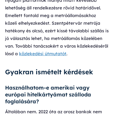
nyugati platformok hiánya miatt kevesebb
lehetőség áll rendelkezésre rövid határidővel.
Emellett fontold meg a metróállomásokhoz
közeli elhelyezkedést. Szentpétervár metrója
hatékony és olcsó, ezért kissé távolabbi szállás is
jó választás lehet, ha metróállomás közelében
van. További tanácsokért a város közlekedéséről
lásd a
közlekedési útmutatót
.
Gyakran ismételt kérdések
Használhatom-e amerikai vagy
európai hitelkártyámat szálloda
foglalására?
Általában nem. 2022 óta az orosz bankok nem