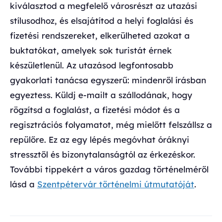
kiválasztod a megfelelő városrészt az utazási
stílusodhoz, és elsajátítod a helyi foglalási és
fizetési rendszereket, elkerülheted azokat a
buktatókat, amelyek sok turistát érnek
készületlenül. Az utazásod legfontosabb
gyakorlati tanácsa egyszerű: mindenről írásban
egyeztess. Küldj e-mailt a szállodának, hogy
rögzítsd a foglalást, a fizetési módot és a
regisztrációs folyamatot, még mielőtt felszállsz a
repülőre. Ez az egy lépés megóvhat óráknyi
stressztől és bizonytalanságtól az érkezéskor.
További tippekért a város gazdag történelméről
lásd a
Szentpétervár történelmi útmutatóját
.