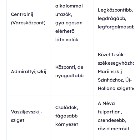
alkalommal
Legközpontibb,
Centralnij
utazók,
legdrágább,
(Városközpont)
gyalogosan
legforgalmasabb
elérhető
látnivalók
Közel Izsák-
székesegyházhoz,
Központi, de
Admiraltyijszkij
Mariinszkij
nyugodtabb
Színházhoz, Új-
Holland szigethez
A Néva
Családok,
Vasziljevszkij-
túlpartján,
tágasabb
sziget
csendesebb,
környezet
rövid metróút