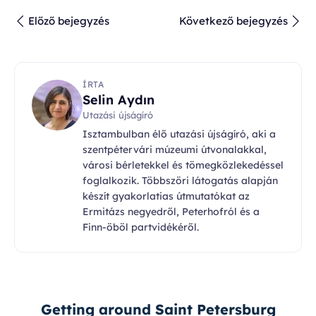
Előző bejegyzés
Következő bejegyzés
ÍRTA
Selin Aydın
Utazási újságíró
Isztambulban élő utazási újságíró, aki a
szentpétervári múzeumi útvonalakkal,
városi bérletekkel és tömegközlekedéssel
foglalkozik. Többszöri látogatás alapján
készít gyakorlatias útmutatókat az
Ermitázs negyedről, Peterhofról és a
Finn-öböl partvidékéről.
Getting around Saint Petersburg