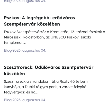
Blog
2026. augusztus 04.
Pszkov: A legrégebbi erődváros
Szentpétervár közelében
Pszkov Szentpétervárról: a Krom erőd, 12. századi freskók a
Mirozsszkij kolostorban, az UNESCO Pszkovi Iskola
templomai,...
Blog
2026. augusztus 04.
Szesztroreck: Üdülőváros Szentpétervár
küszöbén
Szesztroreck a strandokon túl: a Razliv-tó és Lenin
kunyhója, a Dubki tölgyes park, a várost felépítő
fegyvergyár, és ho...
Blog
2026. augusztus 04.