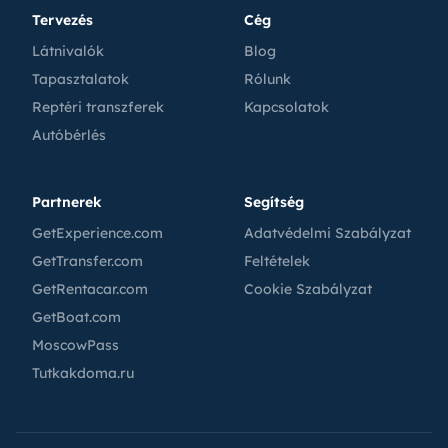
Tervezés
Cég
Látnivalók
Blog
Tapasztalatok
Rólunk
Reptéri transzferek
Kapcsolatok
Autóbérlés
Partnerek
Segítség
GetExperience.com
Adatvédelmi Szabályzat
GetTransfer.com
Feltételek
GetRentacar.com
Cookie Szabályzat
GetBoat.com
MoscowPass
Tutkakdoma.ru