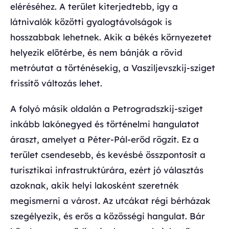
eléréséhez. A terület kiterjedtebb, így a
látnivalók közötti gyalogtávolságok is
hosszabbak lehetnek. Akik a békés környezetet
helyezik előtérbe, és nem bánják a rövid
metróutat a történésekig, a Vasziljevszkij-sziget
frissítő változás lehet.
A folyó másik oldalán a Petrogradszkij-sziget
inkább lakónegyed és történelmi hangulatot
áraszt, amelyet a Péter-Pál-erőd rögzít. Ez a
terület csendesebb, és kevésbé összpontosít a
turisztikai infrastruktúrára, ezért jó választás
azoknak, akik helyi lakosként szeretnék
megismerni a várost. Az utcákat régi bérházak
szegélyezik, és erős a közösségi hangulat. Bár