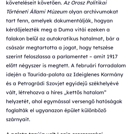
követeléseit követően.
Az Orosz Politikai
Történeti Állami Múzeum
olyan archívumokat
tart fenn, amelyek dokumentálják, hogyan
kérdőjelezték meg a Duma vitái ezeken a
falakon belül az autokratikus hatalmat, bár a
császár megtartotta a jogot, hogy tetszése
szerint feloszlassa a parlamentet – amit 1917
előtt négyszer is megtett. A februári forradalom
idején a Taurida-palota az Ideiglenes Kormány
és a Petrográdi Szovjet egyidejű székhelyévé
vált, létrehozva a híres „kettős hatalom”
helyzetét, ahol egymással versengő hatóságok
foglalták el ugyanazon épület különböző
szárnyait.