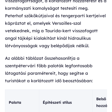
visszafogottságot, a korlátozott hozzáférést és a
kormányzati komolyságot testesíti meg.
Peterhof szökőkútjaival és tengerparti kertjeivel
kápráztat el, amelyek Versailles-szal
vetekednek, míg a Taurida-kert visszafogott
angol tájképi kialakítást kínál hidraulikus
látványosságok vagy belépődíjak nélkül.
Az alábbi táblázat összehasonlítja a
szentpétervári főbb paloták legfontosabb
látogatási paramétereit, hogy segítse a
turistákat a korlátozott idő beosztásában:
Belső
Palota
Építészeti stílus
hozzáfé