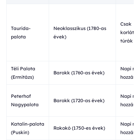
Csak
Taurida-
Neoklasszikus (1780-as
korlátoz
palota
évek)
túrák
Téli Palota
Napi mú
Barokk (1760-as évek)
(Ermitázs)
hozzáfé
Peterhof
Napi mú
Barokk (1720-as évek)
Nagypalota
hozzáfé
Katalin-palota
Napi mú
Rokokó (1750-es évek)
(Puskin)
hozzáfé