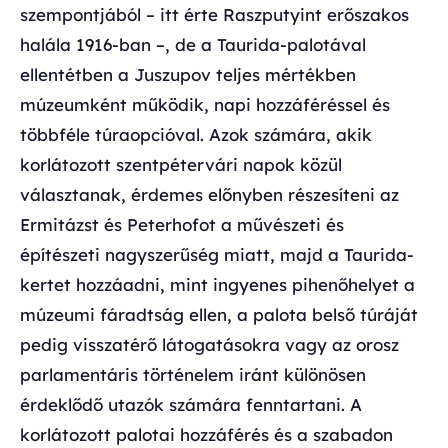
szempontjából – itt érte Raszputyint erőszakos
halála 1916-ban –, de a Taurida-palotával
ellentétben a Juszupov teljes mértékben
múzeumként működik, napi hozzáféréssel és
többféle túraopcióval. Azok számára, akik
korlátozott szentpétervári napok közül
választanak, érdemes előnyben részesíteni az
Ermitázst és Peterhofot a művészeti és
építészeti nagyszerűség miatt, majd a Taurida-
kertet hozzáadni, mint ingyenes pihenőhelyet a
múzeumi fáradtság ellen, a palota belső túráját
pedig visszatérő látogatásokra vagy az orosz
parlamentáris történelem iránt különösen
érdeklődő utazók számára fenntartani. A
korlátozott palotai hozzáférés és a szabadon