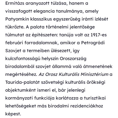
Ermitázs aranyozott túlzása, hanem a
visszafogott elegancia tanulmánya, amely
Patyomkin klasszikus egyszerűség iránti ízlését
tükrözte. A palota történelmi jelentősége
túlmutat az építészeten: tanúja volt az 1917-es
februári forradalomnak, amikor a Petrográdi
Szovjet a termeiben ülésezett, így
kulcsfontosságú helyszín Oroszország
birodalomból szovjet állammá való átmenetének
megértéséhez.
Az Orosz Kulturális Minisztérium
a
Taurida-palotát szövetségi kulturális örökségi
objektumként ismeri el, bár jelenlegi
kormányzati funkciója korlátozza a turisztikai
lehetőségeket más birodalmi rezidenciákhoz
képest.