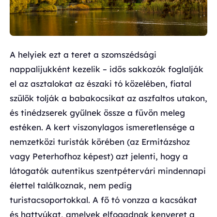
A helyiek ezt a teret a szomszédsági
nappalijukként kezelik – idős sakkozók foglalják
el az asztalokat az északi tó közelében, fiatal
szülők tolják a babakocsikat az aszfaltos utakon,
és tinédzserek gyűlnek össze a füvön meleg
estéken. A kert viszonylagos ismeretlensége a
nemzetközi turisták körében (az Ermitázshoz
vagy Peterhofhoz képest) azt jelenti, hogy a
látogatók autentikus szentpétervári mindennapi
élettel találkoznak, nem pedig
turistacsoportokkal. A fő tó vonzza a kacsákat
és hattyúkat, amelyek elfogadnak kenyeret a