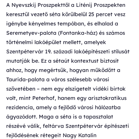
A Nyevszkij Proszpekttől a Liténij Proszpekten
keresztül vezető séta körülbelül 25 percet vesz
igénybe kényelmes tempóban, és elhalad a
Seremetyev-palota (Fontanka-ház) és számos
történelmi lakóépület mellett, amelyek
Szentpétervár 19. századi lakóépítészeti stílusát
mutatják be. Ez a sétaút kontextust biztosít
ahhoz, hogy megértsük, hogyan működött a
Taurida-palota a város szélesebb városi
szövetében – nem egy elszigetelt vidéki birtok
volt, mint Peterhof, hanem egy arisztokratikus
rezidencia, amely a fejlődő városi hálózatba
ágyazódott. Maga a séta is a tapasztalat
részévé válik, feltárva Szentpétervár építészeti
fejlődésének rétegeit Nagy Katalin