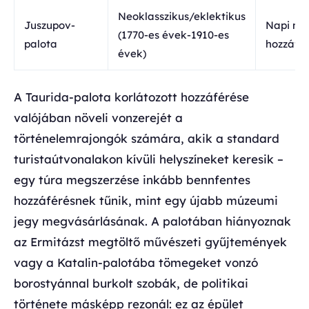
Neoklasszikus/eklektikus
Juszupov-
Napi mú
(1770-es évek-1910-es
palota
hozzáfé
évek)
A Taurida-palota korlátozott hozzáférése
valójában növeli vonzerejét a
történelemrajongók számára, akik a standard
turistaútvonalakon kívüli helyszíneket keresik –
egy túra megszerzése inkább bennfentes
hozzáférésnek tűnik, mint egy újabb múzeumi
jegy megvásárlásának. A palotában hiányoznak
az Ermitázst megtöltő művészeti gyűjtemények
vagy a Katalin-palotába tömegeket vonzó
borostyánnal burkolt szobák, de politikai
története másképp rezonál: ez az épület