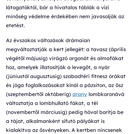
látogatóktól, bár a hivatalos táblák a vízi
minőség védelme érdekében nem javasolják az
etetést.
Az évszakos változások drámaian
megváltoztatják a kert jellegét: a tavasz (április
végétől májusig) virágzó orgonát és almafákat
hoz, amelyek illatosítják a levegőt, a nyár
(júniustól augusztusig) szabadtéri fitnesz órákat
és jóga foglalkozásokat kínál a pázsiton, az ősz
(szeptembertől októberig)
arany
lombkoronává
változtatja a lombhullató fákat, a tél
(novembertől márciusig) pedig hóval borítja be
a tájat, alkalmanként sífutó pályákat is
kialakítva az ösvényeken. A kertben nincsenek