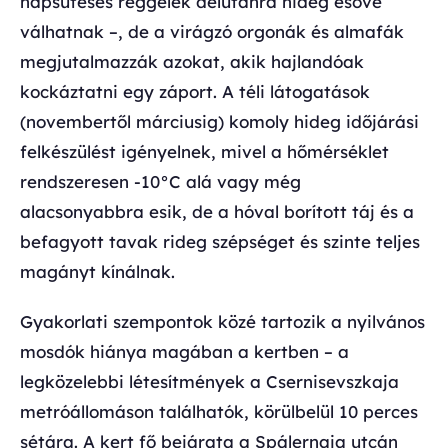
napsütéses reggelek délutánra hideg esővé
válhatnak –, de a virágzó orgonák és almafák
megjutalmazzák azokat, akik hajlandóak
kockáztatni egy záport. A téli látogatások
(novembertől márciusig) komoly hideg időjárási
felkészülést igényelnek, mivel a hőmérséklet
rendszeresen -10°C alá vagy még
alacsonyabbra esik, de a hóval borított táj és a
befagyott tavak rideg szépséget és szinte teljes
magányt kínálnak.
Gyakorlati szempontok közé tartozik a nyilvános
mosdók hiánya magában a kertben – a
legközelebbi létesítmények a Csernisevszkaja
metróállomáson találhatók, körülbelül 10 perces
sétára. A kert fő bejárata a Spálernaja utcán