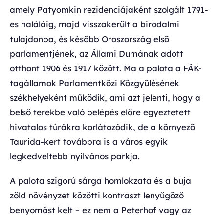
amely Patyomkin rezidenciájaként szolgált 1791-
es haláláig, majd visszakerült a birodalmi
tulajdonba, és később Oroszország első
parlamentjének, az Állami Dumának adott
otthont 1906 és 1917 között. Ma a palota a FÁK-
tagállamok Parlamentközi Közgyűlésének
székhelyeként működik, ami azt jelenti, hogy a
belső terekbe való belépés előre egyeztetett
hivatalos túrákra korlátozódik, de a környező
Taurida-kert továbbra is a város egyik
legkedveltebb nyilvános parkja.
A palota szigorú sárga homlokzata és a buja
zöld növényzet közötti kontraszt lenyűgöző
benyomást kelt – ez nem a Peterhof vagy az