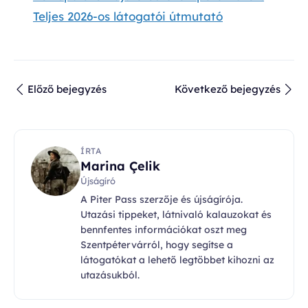
Teljes 2026-os látogatói útmutató
Előző bejegyzés
Következő bejegyzés
ÍRTA
Marina Çelik
Újságíró
A Piter Pass szerzője és újságírója.
Utazási tippeket, látnivaló kalauzokat és
bennfentes információkat oszt meg
Szentpétervárról, hogy segítse a
látogatókat a lehető legtöbbet kihozni az
utazásukból.