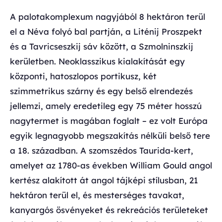
A palotakomplexum nagyjából 8 hektáron terül
el a Néva folyó bal partján, a Liténij Proszpekt
és a Tavricseszkij sáv között, a Szmolninszkij
kerületben. Neoklasszikus kialakítását egy
központi, hatoszlopos portikusz, két
szimmetrikus szárny és egy belső elrendezés
jellemzi, amely eredetileg egy 75 méter hosszú
nagytermet is magában foglalt – ez volt Európa
egyik legnagyobb megszakítás nélküli belső tere
a 18. században. A szomszédos Taurida-kert,
amelyet az 1780-as években William Gould angol
kertész alakított át angol tájképi stílusban, 21
hektáron terül el, és mesterséges tavakat,
kanyargós ösvényeket és rekreációs területeket