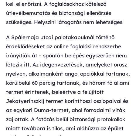
kell ellenőrizni. A foglalásokhoz kötelező
útlevélbemutatás és biztonsági ellenőrzés
szükséges. Helyszíni látogatás nem lehetséges.
A Spálernaja utcai palotakapuknál történő
érdeklődéseket az online foglalási rendszerbe
irányítják át – spontán belépés egyszerűen nem
létezik itt. Az idegenvezetések, amelyeket orosz
nyelven, alkalmanként angol opciókkal tartanak,
körülbelül 60 percig tartanak, és három fő állami
termet érintenek, beleértve a felújított
Jekatyerinszkij termet korinthoszi oszlopaival és
az egykori Duma-termet, ahol forradalmi viták
zajlottak. A fotózás belül biztonsági protokollok
miatt továbbra is tilos, ami aláhúzza az épület