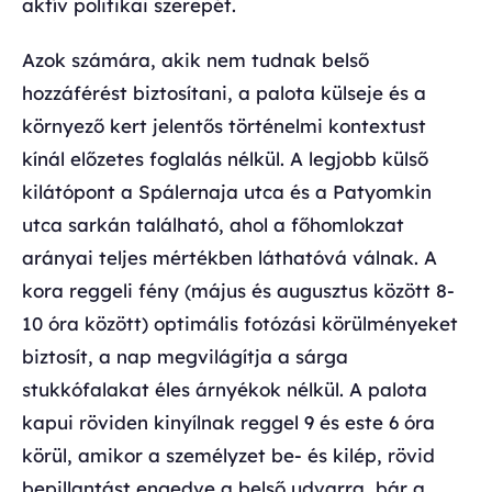
aktív politikai szerepét.
Azok számára, akik nem tudnak belső
hozzáférést biztosítani, a palota külseje és a
környező kert jelentős történelmi kontextust
kínál előzetes foglalás nélkül. A legjobb külső
kilátópont a Spálernaja utca és a Patyomkin
utca sarkán található, ahol a főhomlokzat
arányai teljes mértékben láthatóvá válnak. A
kora reggeli fény (május és augusztus között 8-
10 óra között) optimális fotózási körülményeket
biztosít, a nap megvilágítja a sárga
stukkófalakat éles árnyékok nélkül. A palota
kapui röviden kinyílnak reggel 9 és este 6 óra
körül, amikor a személyzet be- és kilép, rövid
bepillantást engedve a belső udvarra, bár a