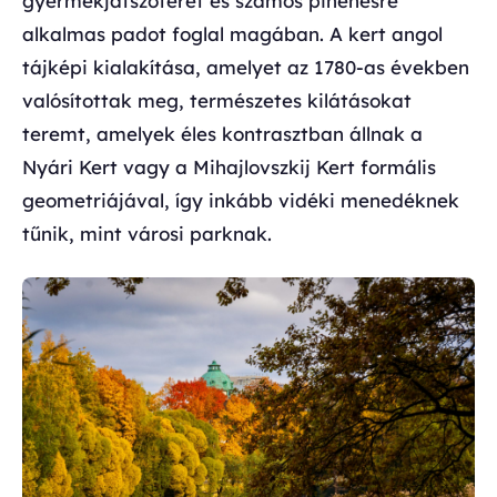
gyermekjátszóteret és számos pihenésre
alkalmas padot foglal magában. A kert angol
tájképi kialakítása, amelyet az 1780-as években
valósítottak meg, természetes kilátásokat
teremt, amelyek éles kontrasztban állnak a
Nyári Kert vagy a Mihajlovszkij Kert formális
geometriájával, így inkább vidéki menedéknek
tűnik, mint városi parknak.