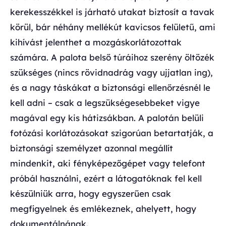
kerekesszékkel is járható utakat biztosít a tavak
körül, bár néhány mellékút kavicsos felületű, ami
kihívást jelenthet a mozgáskorlátozottak
számára. A palota belső túráihoz szerény öltözék
szükséges (nincs rövidnadrág vagy ujjatlan ing),
és a nagy táskákat a biztonsági ellenőrzésnél le
kell adni – csak a legszükségesebbeket vigye
magával egy kis hátizsákban. A palotán belüli
fotózási korlátozásokat szigorúan betartatják, a
biztonsági személyzet azonnal megállít
mindenkit, aki fényképezőgépet vagy telefont
próbál használni, ezért a látogatóknak fel kell
készülniük arra, hogy egyszerűen csak
megfigyelnek és emlékeznek, ahelyett, hogy
dokumentálnának.