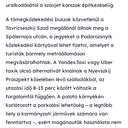
uralkodásától a szovjet korszak építkezéseiig.
A tömegközlekedési buszok közvetlenül a
Tavricseszkij Szad megállónál állnak meg a
Spálernaja utcán, a jegyeket a Podorozsnyik
közlekedési kártyával lehet fizetni, amelyet a
turisták bármely metróállomáson
megvásárolhatnak. A Yandex.Taxi vagy Uber
taxik olcsó alternatívát kínálnak a Nyevszkij
Proszpekt közelében lévő szállodákból, az
utazási idő 8-15 perc között változik a
forgalomtól függően. A palota környékén
korlátozott a parkolási lehetőség – a legtöbb
hely a kormányzati járművek számára van
fenntartva –, ezért magánautók használata nem