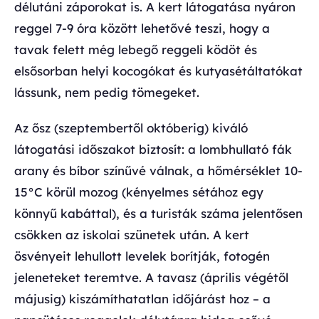
délutáni záporokat is. A kert látogatása nyáron
reggel 7-9 óra között lehetővé teszi, hogy a
tavak felett még lebegő reggeli ködöt és
elsősorban helyi kocogókat és kutyasétáltatókat
lássunk, nem pedig tömegeket.
Az ősz (szeptembertől októberig) kiváló
látogatási időszakot biztosít: a lombhullató fák
arany és bíbor színűvé válnak, a hőmérséklet 10-
15°C körül mozog (kényelmes sétához egy
könnyű kabáttal), és a turisták száma jelentősen
csökken az iskolai szünetek után. A kert
ösvényeit lehullott levelek borítják, fotogén
jeleneteket teremtve. A tavasz (április végétől
májusig) kiszámíthatatlan időjárást hoz – a