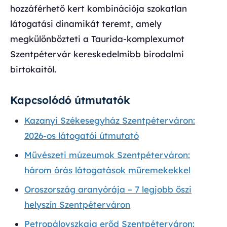
hozzáférhető kert kombinációja szokatlan
látogatási dinamikát teremt, amely
megkülönbözteti a Taurida-komplexumot
Szentpétervár kereskedelmibb birodalmi
birtokaitól.
Kapcsolódó útmutatók
Kazanyi Székesegyház Szentpéterváron:
2026-os látogatói útmutató
Művészeti múzeumok Szentpéterváron:
három órás látogatások műremekekkel
Oroszország aranyórája – 7 legjobb őszi
helyszín Szentpéterváron
Petropálovszkaja erőd Szentpéterváron: