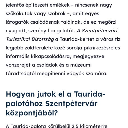
jelentős építészeti emlékek – nincsenek nagy
szökőkutak vagy szobrok –, amit egyes
látogatók csalódásnak találnak, de ez megőrzi
nyugodt, szerény hangulatát.
A Szentpétervári
Turisztikai Bizottság
a Taurida-kertet a város tíz
legjobb zöldterülete közé sorolja piknikezésre és
informális kikapcsolódásra, megjegyezve
vonzerejét a családok és a múzeumi
fáradtságtól megpihenni vágyók számára.
Hogyan jutok el a Taurida-
palotához Szentpétervár
központjából?
A Taurida-palota körülbelül 2,5 kilométerre