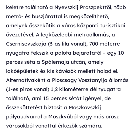
keletre található a Nyevszkij Proszpekttől, több
metró- és buszjárattal is megközelíthető,
amelyek összekötik a város központi turisztikai
övezetével. A legközelebbi metróállomás, a
Csernisevszkaja (3-as lila vonal), 700 méterre
nyugatra fekszik a palota bejáratától – egy 10
perces séta a Spálernaja utcán, amely
lakóépületek és kis kávézók mellett halad el.
Alternatívaként a Ploscsagy Vosztanyija állomás
(1-es piros vonal) 1,2 kilométerre délnyugatra
található, ami 15 perces sétát igényel, de
összeköttetést biztosít a Moszkovszkij
pályaudvarral a Moszkvából vagy más orosz
városokból vonattal érkezők számára.