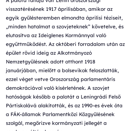
A palota tanúja volt Lenin oroszországi
visszatérésének 1917 áprilisában, amikor az
egyik gyűlésteremben elmondta áprilisi téziseit,
„minden hatalmat a szovjeteknek” követelve, és
elutasítva az Ideiglenes Kormánnyal való
együttműködést. Az októberi forradalom után az
épület rövid ideig az Alkotmányozó
Nemzetgyűlésnek adott otthont 1918
januárjában, mielőtt a bolsevikok feloszlatták,
ezzel véget vetve Oroszország parlamentáris
demokráciával való kísérletének. A szovjet
hatóságok később a palotát a Leningrádi Felső
Pártiskolává alakították, és az 1990-es évek óta
a FÁK-államok Parlamentközi Közgyűlésének
szolgál, megőrizve kormányzati jellegét a