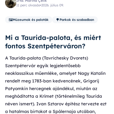
Írta: Marina Çelik
11 perc olvasás
•
2026. július 09.
🖼️
🌳
Múzeumok és paloták
Parkok és szabadban
Mi a Taurida-palota, és miért
fontos Szentpéterváron?
A Taurida-palota (Tavrichesky Dvorets)
Szentpétervár egyik legjelentősebb
neoklasszikus műemléke, amelyet Nagy Katalin
rendelt meg 1783-ban kedvencének, Grigorij
Patyomkin hercegnek ajándékul, miután az
meghódította a Krímet (történelmileg Taurida
néven ismert). Ivan Sztarov építész tervezte ezt
a hatalmas birtokot a Spálernaja utcában,