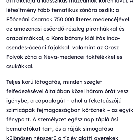
attrakciója a klasszikus múzeumok körén kívül. A
létesítmény több tematikus zónára oszlik: a
Főóceáni Csarnok 750 000 literes medencéjével,
az amazonasi esőerdő-részleg piranhákkal és
arapaimákkal, a Korallzátony kiállítás indo-
csendes-óceáni fajokkal, valamint az Orosz
Folyók zóna a Néva-medencei tokfélékkel és
csukákkal.
Teljes körű látogatás, minden szeglet
felfedezésével általában közel három órát vesz
igénybe, a cápaalagút – ahol a feketeúszójú
szirticápák fejmagasságban köröznek – az egyik
fénypont. A személyzet egész nap táplálási
bemutatókat tart, és a ráják simogatása
különösen népszerű a tíz év alatti gyerekek