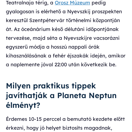
Teatralnaja térig, a
Orosz Múzeum
pedig
gyalogosan is elérhető a Nyevszkij proszpekten
keresztül Szentpétervár történelmi központján
át. Az óceánárium késő délutáni időpontjának
tervezése, majd séta a Nyevszkijre vacsorázni
egyszerű módja a hosszú nappali órák
kihasználásának a fehér éjszakák idején, amikor
a naplemente jóval 22:00 után következik be.
Milyen praktikus tippek
javíthatják a Planeta Neptun
élményt?
Érdemes 10-15 perccel a bemutató kezdete előtt
érkezni, hogy jó helyet biztosíts magadnak,