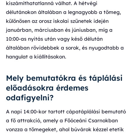
kiszámíthatatlanná válhat. A hétvégi
délutánokon általában a legnagyobb a tömeg,
különösen az orosz iskolai szünetek idején
januárban, márciusban és júniusban, míg a
10:00-as nyitás után vagy késő délután
általában rövidebbek a sorok, és nyugodtabb a
hangulat a kiállításokon.
Mely bemutatókra és táplálási
előadásokra érdemes
odafigyelni?
A napi 14:00-kor tartott cápatáplálási bemutató
a fő attrakció, amely a Főóceáni Csarnokban
vonzza a tömegeket, ahol búvárok kézzel etetik