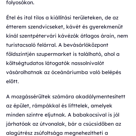
folyosókon.
Étel és ital tilos a kiállítási területeken, de az
étterem szendvicseket, kávét és gyerekmenüt
kínál szentpétervári kávézók átlagos árain, nem
turistacsaló felárral. A bevásárlóközpont
földszintjén szupermarket is található, ahol a
költségtudatos látogatók nassolnivalót
vásárolhatnak az óceánáriumba való belépés
előtt.
A mozgássérültek számára akadálymentesített
az épület, rámpákkal és lifttelek, amelyek
minden szintre eljutnak. A babakocsival is jól
járhatóak az útvonalak, bár a csúcsidőben az
alagútrész zsúfoltsága megnehezítheti a