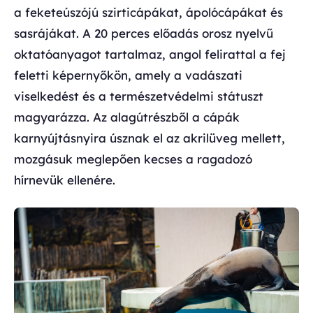
a feketeúszójú szirticápákat, ápolócápákat és
sasrájákat. A 20 perces előadás orosz nyelvű
oktatóanyagot tartalmaz, angol felirattal a fej
feletti képernyőkön, amely a vadászati
viselkedést és a természetvédelmi státuszt
magyarázza. Az alagútrészből a cápák
karnyújtásnyira úsznak el az akrilüveg mellett,
mozgásuk meglepően kecses a ragadozó
hírnevük ellenére.