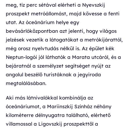
meg, tíz perc sétával elérheti a Nyevszkij
proszpekt metróállomást, majd kövesse a fenti
utat. Az óceánárium helye egy
bevásárlóközpontban azt jelenti, hogy világos
jelzések vezetik a látogatókat a metrókijárattól,
még orosz nyelvtudás nélkül is. Az épület kék
Neptun-logói jól láthatók a Marata utcáról, és a
bejáratnál a személyzet segítséget nyújt az
angolul beszélő turistáknak a jegyiroda
megtalálásában.
Aki más látnivalókkal kombinálja az
óceánáriumot, a Mariinszkij Színház néhány
kilométerre délnyugatra található, elérhető
villamossal a Ligovszkij proszpekttől a