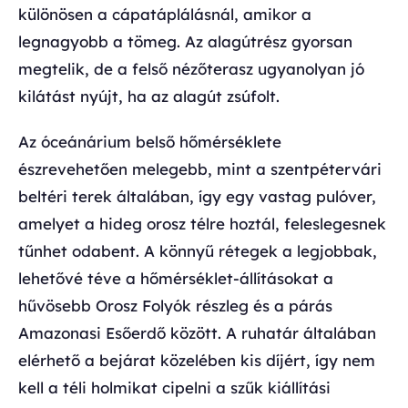
különösen a cápatáplálásnál, amikor a
legnagyobb a tömeg. Az alagútrész gyorsan
megtelik, de a felső nézőterasz ugyanolyan jó
kilátást nyújt, ha az alagút zsúfolt.
Az óceánárium belső hőmérséklete
észrevehetően melegebb, mint a szentpétervári
beltéri terek általában, így egy vastag pulóver,
amelyet a hideg orosz télre hoztál, feleslegesnek
tűnhet odabent. A könnyű rétegek a legjobbak,
lehetővé téve a hőmérséklet-állításokat a
hűvösebb Orosz Folyók részleg és a párás
Amazonasi Esőerdő között. A ruhatár általában
elérhető a bejárat közelében kis díjért, így nem
kell a téli holmikat cipelni a szűk kiállítási