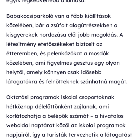
egyik legkedveltebb állomása.
Babakocsiparkoló van a főbb kiállítások
közelében, bár a zsúfolt alagútrészekben a
kisgyerekek hordozása elöl jobb megoldás. A
létesítmény etetőszékeket biztosít az
étteremben, és pelenkázókat a mosdók
közelében, ami figyelmes gesztus egy olyan
helytől, amely könnyen csak idősebb
látogatókra és felnőtteknek szánhatná magát.
Oktatási programok iskolai csoportoknak
hétköznap délelőttönként zajlanak, ami
korlátozhatja a belépők számát – a hivatalos
weboldal naptárat közöl az iskolai programok
napjairól, így a turisták tervezhetik a látogatást