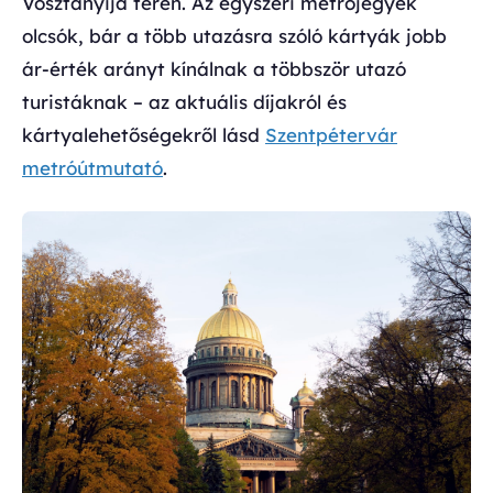
Vosztanyija téren. Az egyszeri metrójegyek
olcsók, bár a több utazásra szóló kártyák jobb
ár-érték arányt kínálnak a többször utazó
turistáknak – az aktuális díjakról és
kártyalehetőségekről lásd
Szentpétervár
metróútmutató
.