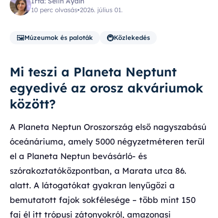
Írta: Selin Aydın
10 perc olvasás
•
2026. július 01.
🖼️
🚇
Múzeumok és paloták
Közlekedés
Mi teszi a Planeta Neptunt
egyedivé az orosz akváriumok
között?
A Planeta Neptun Oroszország első nagyszabású
óceánáriuma, amely 5000 négyzetméteren terül
el a Planeta Neptun bevásárló- és
szórakoztatóközpontban, a Marata utca 86.
alatt. A látogatókat gyakran lenyűgözi a
bemutatott fajok sokfélesége – több mint 150
faj él itt trópusi zátonyokról, amazonasi