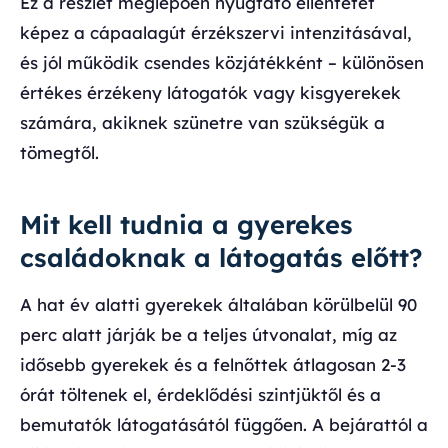
Ez a részlet meglepően nyugtató ellentétet
képez a cápaalagút érzékszervi intenzitásával,
és jól működik csendes közjátékként – különösen
értékes érzékeny látogatók vagy kisgyerekek
számára, akiknek szünetre van szükségük a
tömegtől.
Mit kell tudnia a gyerekes
családoknak a látogatás előtt?
A hat év alatti gyerekek általában körülbelül 90
perc alatt járják be a teljes útvonalat, míg az
idősebb gyerekek és a felnőttek átlagosan 2-3
órát töltenek el, érdeklődési szintjüktől és a
bemutatók látogatásától függően. A bejárattól a