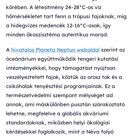
körében. A létesítmény 24-28°C-os víz
hőmérsékletet tart fenn a trópusi fajoknak, míg
a hidegvizes medencék 12-16°C-osak, így
minden ökoszisztéma autentikus marad.
A
hivatalos Planeta Neptun weboldal
szerint az
óceánárium együttműködik tengeri kutatási
intézményekkel, hogy támogatást nyújtson
veszélyeztetett fajok, köztük az orosz tok és a
csikóhalak tenyésztési programjainak. Ez a
természetvédelmi szempont mélységet ad
annak, ami máskülönben pusztán szórakoztató
lehetne, megfelelve a globális akváriumi
standardoknak, miközben helyi ökológiai
kérdésekkel foglalkozik, mint a Néva folyó