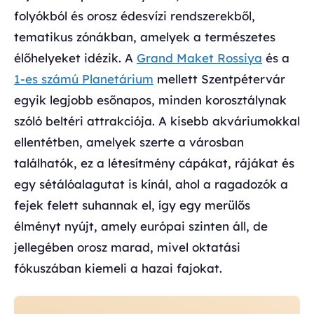
folyókból és orosz édesvízi rendszerekből,
tematikus zónákban, amelyek a természetes
élőhelyeket idézik. A
Grand Maket Rossiya
és a
1-es számú Planetárium
mellett Szentpétervár
egyik legjobb esőnapos, minden korosztálynak
szóló beltéri attrakciója. A kisebb akváriumokkal
ellentétben, amelyek szerte a városban
találhatók, ez a létesítmény cápákat, rájákat és
egy sétálóalagutat is kínál, ahol a ragadozók a
fejek felett suhannak el, így egy merülős
élményt nyújt, amely európai szinten áll, de
jellegében orosz marad, mivel oktatási
fókuszában kiemeli a hazai fajokat.