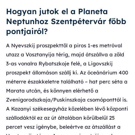
Hogyan jutok el a Planeta
Neptunhoz Szentpétervár főbb
pontjairól?
A Nyevszkij proszpekttől a piros 1-es metróval
utazz a Vosztanyija térig, majd átszállva a zöld
3-as vonalra Rybatszkoje felé, a Ligovszkij
proszpekt állomáson szállj ki. Az óceánárium 400
méterre északkeletre található – hat perc séta a
Marata utcán, és könnyen elérhető a
Zvenigorodszkaja/Puskinszkaja csomóponttól is.
A Kazanyi székesegyház közelében lévő központi
szállodáktól ez az út általában körülbelül 25
percet vesz igénybe, beleértve az átszállást a