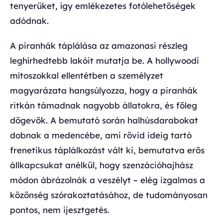
tenyerüket, így emlékezetes fotólehetőségek
adódnak.
A piranhák táplálása az amazonasi részleg
leghírhedtebb lakóit mutatja be. A hollywoodi
mítoszokkal ellentétben a személyzet
magyarázata hangsúlyozza, hogy a piranhák
ritkán támadnak nagyobb állatokra, és főleg
dögevők. A bemutató során halhúsdarabokat
dobnak a medencébe, ami rövid ideig tartó
frenetikus táplálkozást vált ki, bemutatva erős
állkapcsukat anélkül, hogy szenzációhajhász
módon ábrázolnák a veszélyt – elég izgalmas a
közönség szórakoztatásához, de tudományosan
pontos, nem ijesztgetés.