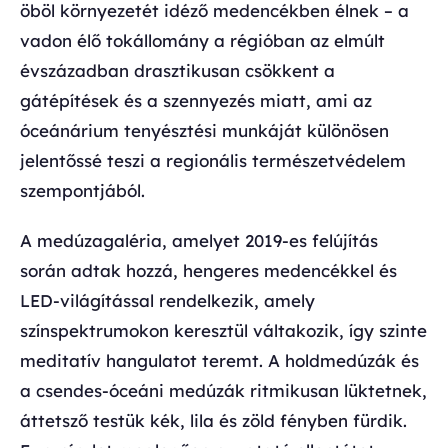
öböl környezetét idéző medencékben élnek – a
vadon élő tokállomány a régióban az elmúlt
évszázadban drasztikusan csökkent a
gátépítések és a szennyezés miatt, ami az
óceánárium tenyésztési munkáját különösen
jelentőssé teszi a regionális természetvédelem
szempontjából.
A medúzagaléria, amelyet 2019-es felújítás
során adtak hozzá, hengeres medencékkel és
LED-világítással rendelkezik, amely
színspektrumokon keresztül váltakozik, így szinte
meditatív hangulatot teremt. A holdmedúzák és
a csendes-óceáni medúzák ritmikusan lüktetnek,
áttetsző testük kék, lila és zöld fényben fürdik.