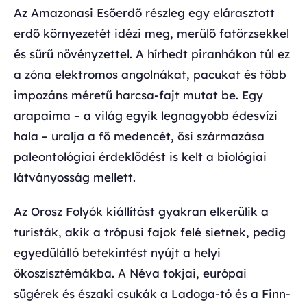
Az Amazonasi Esőerdő részleg egy elárasztott
erdő környezetét idézi meg, merülő fatörzsekkel
és sűrű növényzettel. A hírhedt piranhákon túl ez
a zóna elektromos angolnákat, pacukat és több
impozáns méretű harcsa-fajt mutat be. Egy
arapaima – a világ egyik legnagyobb édesvízi
hala – uralja a fő medencét, ősi származása
paleontológiai érdeklődést is kelt a biológiai
látványosság mellett.
Az Orosz Folyók kiállítást gyakran elkerülik a
turisták, akik a trópusi fajok felé sietnek, pedig
egyedülálló betekintést nyújt a helyi
ökoszisztémákba. A Néva tokjai, európai
sügérek és északi csukák a Ladoga-tó és a Finn-