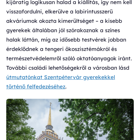
kijáratig logikusan halad a kiállítás, így nem kell
visszafordulni, elkerülve a labirintusszerű
akváriumok okozta kimerültséget – a kisebb
gyerekek általában jól szórakoznak a színes
halak láttán, míg az idősebb testvérek jobban
érdeklődnek a tengeri ökoszisztémákról és
természetvédelemről szóló oktatóanyagok iránt.
További családi lehetőségekről a városban lásd
útmutatónkat Szentpétervár gyerekekkel
történő felfedezéséhez
.