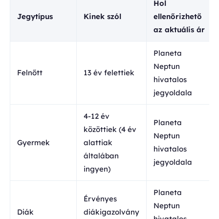
Hol
Jegytípus
Kinek szól
ellenőrizhető
az aktuális ár
Planeta
Neptun
Felnőtt
13 év felettiek
hivatalos
jegyoldala
4-12 év
Planeta
közöttiek (4 év
Neptun
Gyermek
alattiak
hivatalos
általában
jegyoldala
ingyen)
Planeta
Érvényes
Neptun
Diák
diákigazolvány
hivatalos