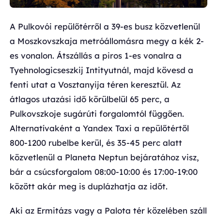
A Pulkovói repülőtérről a 39-es busz közvetlenül
a Moszkovszkaja metróállomásra megy a kék 2-
es vonalon. Átszállás a piros 1-es vonalra a
Tyehnologicseszkij Intityutnál, majd kövesd a
fenti utat a Vosztanyija téren keresztül. Az
átlagos utazási idő körülbelül 65 perc, a
Pulkovszkoje sugárúti forgalomtól függően.
Alternatívaként a Yandex Taxi a repülőtértől
800-1200 rubelbe kerül, és 35-45 perc alatt
közvetlenül a Planeta Neptun bejáratához visz,
bár a csúcsforgalom 08:00-10:00 és 17:00-19:00
között akár meg is duplázhatja az időt.
Aki az Ermitázs vagy a Palota tér közelében száll