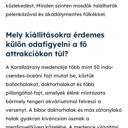
közlekedést. Minden szinten mosdók találhatók
pelenkázóval és akadálymentes fülkékkel.
Mely kiállításokra érdemes
külön odafigyelni a fő
attrakciókon túl?
A Korallzátony medencéje több mint 50 indo-
csendes-óceáni fajt mutat be, köztük
bohóchalakat, doktorhalakat és több
pillangóhal-fajt, amelyek élénk mintázata
bármely tengeri akváriummal felveszi a
versenyt. A bíbor doktorhalak és más zátonylakó
halak gyakran kíváncsian úsznak a
megfigyelőüveg közelébe. A medence világítási