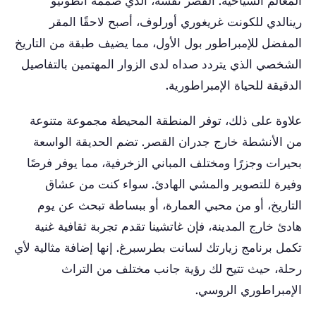
المعالم السياحية. القصر نفسه، الذي صممه أنطونيو
رينالدي للكونت غريغوري أورلوف، أصبح لاحقًا المقر
المفضل للإمبراطور بول الأول، مما يضيف طبقة من التاريخ
الشخصي الذي يتردد صداه لدى الزوار المهتمين بالتفاصيل
الدقيقة للحياة الإمبراطورية.
علاوة على ذلك، توفر المنطقة المحيطة مجموعة متنوعة
من الأنشطة خارج جدران القصر. تضم الحديقة الواسعة
بحيرات وجزرًا ومختلف المباني الزخرفية، مما يوفر فرصًا
وفيرة للتصوير والمشي الهادئ. سواء كنت من عشاق
التاريخ، أو من محبي العمارة، أو ببساطة تبحث عن يوم
هادئ خارج المدينة، فإن غاتشينا تقدم تجربة ثقافية غنية
تكمل برنامج زيارتك لسانت بطرسبرغ. إنها إضافة مثالية لأي
رحلة، حيث تتيح لك رؤية جانب مختلف من التراث
الإمبراطوري الروسي.