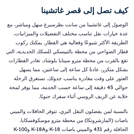
كيف تصل إلى قصر غاتشينا
الوصول إلى غاتشينا من سانت بطرسبرغ سهل ومباشر، مع
عدة خيارات نقل تناسب مختلف التفضيلات والميزانيات.
الطريقة الأكثر شيوعًا وفعالية هي القطار. يمكنك ركوب
قطار الضواحي من محطة بالتييسكي للسكك الحديدية، التي
تقع بالقرب من محطة مترو سينايا بلوشاد. تغادر القطارات
بشكل متكرر، عادةً كل ساعة إلى ساعتين، مما يسهل
العثور على وقت مغادرة يناسب جدولك. تستغرق الرحلة
حوالي 45 دقيقة إلى ساعة حسب الخدمة، مما يوفر لمحة
خلابة عن الريف الروسي أثناء سفرك جنوبًا.
بالنسبة لمن يفضلون النقل البري، تتوفر الحافلات والميني
باصات (المارشروتكا) من محطة مترو موسكوفسكايا.
الحافلة رقم 431 والميني باصات K-18 وK-18A وK-100