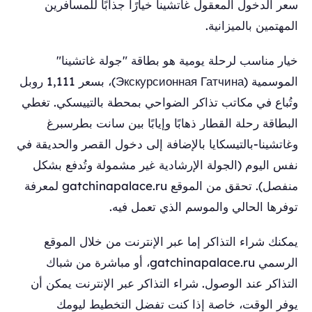
سعر الدخول المعقول غاتشينا خيارًا جذابًا للمسافرين
المهتمين بالميزانية.
خيار مناسب لرحلة يومية هو بطاقة "جولة غاتشينا"
الموسمية (Экскурсионная Гатчина)، بسعر 1,111 روبل
وتُباع في مكاتب تذاكر الضواحي بمحطة بالتييسكي. تغطي
البطاقة رحلة القطار ذهابًا وإيابًا بين سانت بطرسبرغ
وغاتشينا-بالتيسكايا بالإضافة إلى دخول القصر والحديقة في
نفس اليوم (الجولة الإرشادية غير مشمولة وتُدفع بشكل
منفصل). تحقق من الموقع gatchinapalace.ru لمعرفة
توفرها الحالي والموسم الذي تعمل فيه.
يمكنك شراء التذاكر إما عبر الإنترنت من خلال الموقع
الرسمي gatchinapalace.ru، أو مباشرة من شباك
التذاكر عند الوصول. شراء التذاكر عبر الإنترنت يمكن أن
يوفر الوقت، خاصة إذا كنت تفضل التخطيط ليومك