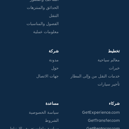
الحدائق والمنتزهات
التنقل
الفصول والمناسبات
معلومات عملية
تخطيط
شركة
معالم سياحية
مدونة
خبرات
حول
خدمات النقل من وإلى المطار
جهات الاتصال
تأجير سيارات
شركاء
مساعدة
GetExperience.com
سياسة الخصوصية
GetTransfer.com
الشروط
GetRentacar.com
سياسة ملفات تعريف الارتباط