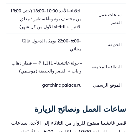
الثلاثاء–الأحد 10:00–18:00 (حتى 19:00
ساعات عمل
من منتصف يونيو–أغسطس؛ مغلق
القصر
الاثنين + الثلاثاء الأول من كل شهر)
~6:00–22:00 يوميًا، الدخول غالبًا
الحديقة
مجاني
«جولة غاتشينا» 1,111 ₽ — قطار ذهاب
البطاقة المجمعة
وإياب + القصر والحديقة (موسمي)
الموقع الرسمي
gatchinapalace.ru
ساعات العمل ونصائح الزيارة
قصر غاتشينا مفتوح للزوار من الثلاثاء إلى الأحد، بساعات
عمل من الساعة 10:00 صباحًا حتى 6:00 مساءً. يُغلق