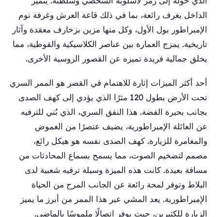
الذي حوله إلى رمز لأسلوبه الشخصي وسلطته. يتميز
الداخل بغرف رائعة، بما في ذلك قاعة العرش وغرفة نوم
الإمبراطور بول الأول، وكل منها مزين بزخارف معقدة وآثار
تاريخية. يمزج العمارة بين عناصر الكلاسيكية والقوطية، مما
يخلق جمالية فريدة تميزه عن القصور الروسية الأخرى.
أحد أكثر الميزات إثارة للاهتمام في القصر هو الممر السري
تحت الأرض بطول 120 مترًا الذي يؤدي إلى كهف الصدى
بجانب بحيرة الفضة. هذا النفق السري، الذي بُني للترفيه
عن العائلة الإمبراطورية، يضيف عنصرًا من الغموض
والمغامرة للزيارة. كهف الصدى نفسه هو هيكل رائع،
مصمم لتضخيم الصوت، مما يسمح بسماع المحادثات من
مسافة بعيدة. كانت هذه الميزة وسيلة ترفيه شعبية لدى
البلاط وتوفر لمحة رائعة عن الجانب المرح من الحياة
الإمبراطورية. يعد المشي عبر هذا الممر من أبرز ما يميز
الزيارة للكثيرين، حيث يوفر اتصالًا ملموسًا بالماضي.