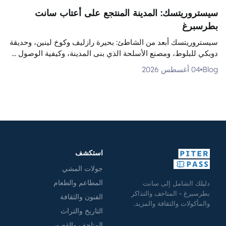
سيستروريتسك: المدينة المنتجع على أعتاب سانت
بطرسبرغ
سيستروريتسك أبعد من الشاطئ: بحيرة رازليف وكوخ لينين، وحديقة
دوبكي للبلوط، ومصنع الأسلحة الذي بنى المدينة، وكيفية الوصول ...
Blog
04 أغسطس 2026
استكشف
جولات المشي
المطاعم والطعام
دليلك الشامل إلى سانت
بطرسبرغ - المتاحف والتذاكر
الفنون والثقافة
والمأكولات والثقافة والمزيد.
التاريخ والتراث
المتاحف والقصور